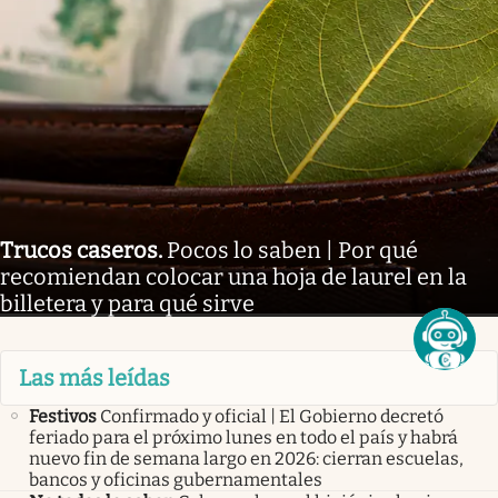
Trucos caseros
.
Pocos lo saben | Por qué
recomiendan colocar una hoja de laurel en la
billetera y para qué sirve
Las más leídas
Festivos
Confirmado y oficial | El Gobierno decretó
feriado para el próximo lunes en todo el país y habrá
nuevo fin de semana largo en 2026: cierran escuelas,
bancos y oficinas gubernamentales