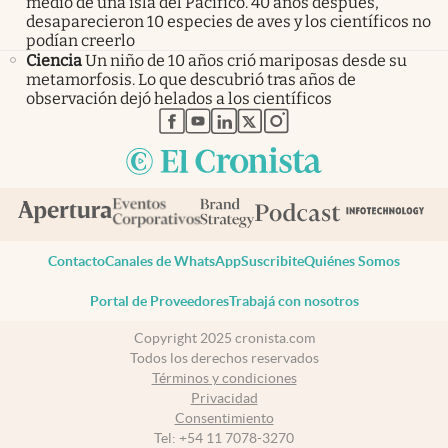
medio de una isla del Pacífico. 40 años después,
desaparecieron 10 especies de aves y los científicos no
podían creerlo
Ciencia
Un niño de 10 años crió mariposas desde su
metamorfosis. Lo que descubrió tras años de
observación dejó helados a los científicos
abre en nueva pestaña
abre en nueva pestaña
abre en nueva pestaña
abre en nueva pestaña
abre en nueva pestaña
Contacto
Canales de WhatsApp
Suscribite
Quiénes Somos
Portal de Proveedores
Trabajá con nosotros
Copyright 2025 cronista.com
Todos los derechos reservados
Términos y condiciones
Privacidad
Consentimiento
Tel:
+54 11 7078-3270