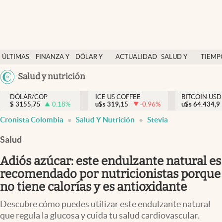
Finanzas y economía
ÚLTIMAS
FINANZA Y
DÓLAR Y
ACTUALIDAD
SALUD Y
TIEMP
Salud y nutrición
NOTICIAS
ECONOMÍA
MERCADOS
NUTRICIÓN
LIBRE
Argentina
Salud y nutrición
Vida espiritual
España
Actualidad
DÓLAR/COP
ICE US COFFEE
BITCOIN USD
$
3155,75
0.18
%
u$s
319,15
-0.96
%
u$s
México
64.434,9
Tiempo libre
Cronista Colombia
Salud Y Nutrición
Stevia
USA
Dólar y mercados
Colombia
Salud
Uruguay
Curiosidades
Adiós azúcar: este endulzante natural es
recomendado por nutricionistas porque
Colombia
no tiene calorías y es antioxidante
Descubre cómo puedes utilizar este endulzante natural
que regula la glucosa y cuida tu salud cardiovascular.