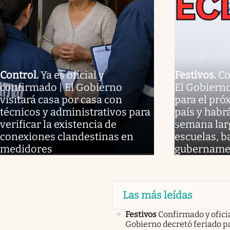
Control
.
Ya es oficial y
Festivos
.
Co
confirmado | El Gobierno
El Gobierno
visitará casa por casa con
para el pró
técnicos y administrativos para
país y habr
verificar la existencia de
semana larg
conexiones clandestinas en
escuelas, b
medidores
gubername
Las más leídas
Festivos
Confirmado y oficia
Gobierno decretó feriado pa