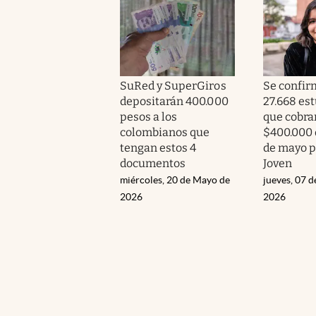
SuRed y SuperGiros
Se confir
depositarán 400.000
27.668 es
pesos a los
que cobra
colombianos que
$400.000 
tengan estos 4
de mayo p
documentos
Joven
miércoles, 20 de Mayo de
jueves, 07 
2026
2026