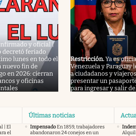
nfirmado y oficial |
 decretó feriado
ximo lunes en todo el
Restricción
.
Ya es oficia
á nuevo fin de
Venezuela y Paraguay l
o en 2026: cierran
a ciudadanos y viajero
ancos y oficinas
presentar un pasaport
ntales
para ingresar y salir de
Últimas noticias
Actua
l | El
Impensado
En 1859, trabajadores
Indem
ra el
abandonaron 24 conejos en un
Alqui