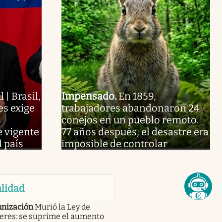
l | Brasil,
Impensado
.
En 1859,
es exige
trabajadores abandonaron 24
s
conejos en un pueblo remoto.
e vigente
77 años después, el desastre era
l país
imposible de controlar
lidad
nización
Murió la Ley de
leres: se suprime el aumento