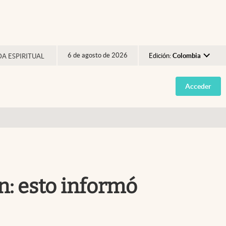
6 de agosto de 2026
Edición:
Colombia
DA ESPIRITUAL
Argentina
Acceder
España
México
USA
Colombia
Uruguay
n: esto informó