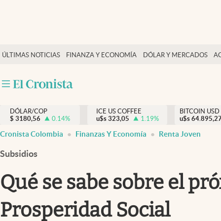
Finanzas y economía
ÚLTIMAS NOTICIAS
FINANZA Y ECONOMÍA
DÓLAR Y MERCADOS
A
Salud y nutrición
Vida espiritual
Actualidad
DÓLAR/COP
ICE US COFFEE
BITCOIN USD
Tiempo libre
$
3180,56
0.14
%
u$s
323,05
1.19
%
u$s
64.895,2
Dólar y mercados
Cronista Colombia
Finanzas Y Economía
Renta Joven
Curiosidades
Subsidios
Qué se sabe sobre el pr
Prosperidad Social