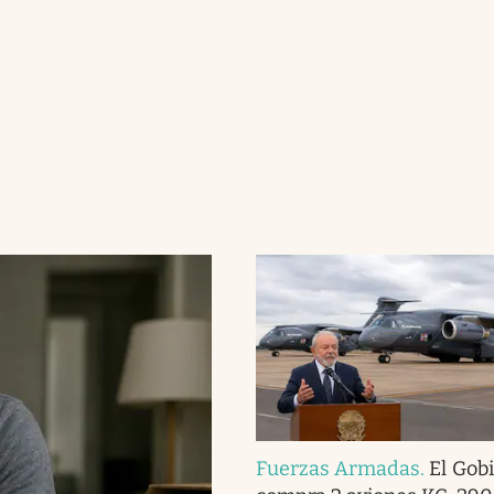
Fuerzas Armadas
.
El Gob