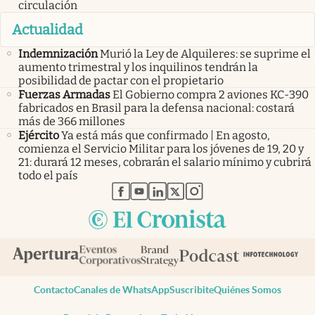
circulación
Actualidad
Indemnización
Murió la Ley de Alquileres: se suprime el
aumento trimestral y los inquilinos tendrán la
posibilidad de pactar con el propietario
Fuerzas Armadas
El Gobierno compra 2 aviones KC-390
fabricados en Brasil para la defensa nacional: costará
más de 366 millones
Ejército
Ya está más que confirmado | En agosto,
comienza el Servicio Militar para los jóvenes de 19, 20 y
21: durará 12 meses, cobrarán el salario mínimo y cubrirá
todo el país
abre en nueva pestaña
abre en nueva pestaña
abre en nueva pestaña
abre en nueva pestaña
abre en nueva pestaña
Contacto
Canales de WhatsApp
Suscribite
Quiénes Somos