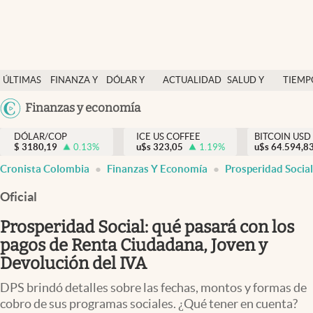
Finanzas y economía
ÚLTIMAS
FINANZA Y
DÓLAR Y
ACTUALIDAD
SALUD Y
TIEMP
Salud y nutrición
NOTICIAS
ECONOMÍA
MERCADOS
NUTRICIÓN
LIBRE
Argentina
Finanzas y economía
Vida espiritual
España
Actualidad
DÓLAR/COP
ICE US COFFEE
BITCOIN USD
$
3180,19
0.13
%
u$s
323,05
1.19
%
u$s
México
64.594,8
Tiempo libre
Cronista Colombia
Finanzas Y Economía
Prosperidad Social
USA
Dólar y mercados
Colombia
Oficial
Uruguay
Curiosidades
Prosperidad Social: qué pasará con los
pagos de Renta Ciudadana, Joven y
Colombia
Devolución del IVA
DPS brindó detalles sobre las fechas, montos y formas de
cobro de sus programas sociales. ¿Qué tener en cuenta?