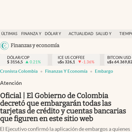
Finanzas y economía
ÚLTIMAS
FINANZA Y
DÓLAR Y
ACTUALIDAD
SALUD Y
TIEMP
Salud y nutrición
NOTICIAS
ECONOMÍA
MERCADOS
NUTRICIÓN
LIBRE
Argentina
Finanzas y economía
Vida espiritual
España
Actualidad
DÓLAR/COP
ICE US COFFEE
BITCOIN USD
$
3156,5
0.21
%
u$s
326,1
-1.36
%
u$s
México
64.369,8
Tiempo libre
Cronista Colombia
Finanzas Y Economía
Embargo
USA
Dólar y mercados
Colombia
Atención
Uruguay
Curiosidades
Oficial | El Gobierno de Colombia
decretó que embargarán todas las
Colombia
tarjetas de crédito y cuentas bancarias
que figuren en este sitio web
El Ejecutivo confirmó la aplicación de embargos a quienes