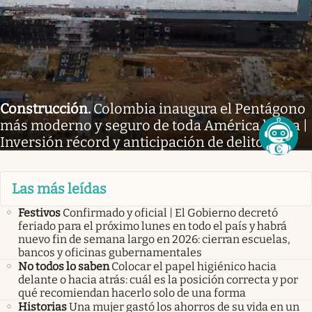
Construcción
.
Colombia inaugura el Pentágono
más moderno y seguro de toda América latina |
Inversión récord y anticipación de delitos
Las más leídas
Festivos
Confirmado y oficial | El Gobierno decretó
feriado para el próximo lunes en todo el país y habrá
nuevo fin de semana largo en 2026: cierran escuelas,
bancos y oficinas gubernamentales
No todos lo saben
Colocar el papel higiénico hacia
delante o hacia atrás: cuál es la posición correcta y por
qué recomiendan hacerlo solo de una forma
Historias
Una mujer gastó los ahorros de su vida en un