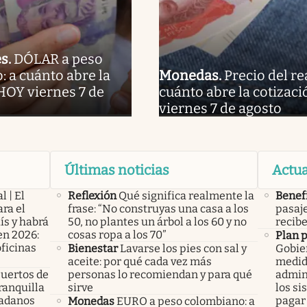
es
.
DÓLAR a peso
 a cuánto abre la
Monedas
.
Precio del re
HOY viernes 7 de
cuánto abre la cotizaci
viernes 7 de agosto
Últimas noticias
Actua
l | El
Reflexión
Qué significa realmente la
Benef
ra el
frase: “No construyas una casa a los
pasaje
ís y habrá
50, no plantes un árbol a los 60 y no
recibe
en 2026:
cosas ropa a los 70”
Plan 
oficinas
Bienestar
Lavarse los pies con sal y
Gobier
aceite: por qué cada vez más
medid
uertos de
personas lo recomiendan y para qué
admini
ranquilla
sirve
los si
dadanos
pagar 
Monedas
EURO a peso colombiano: a