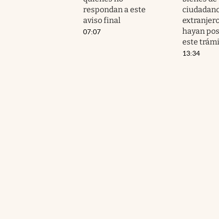
respondan a este
ciudadano
aviso final
extranjer
hayan po
07:07
este trám
13:34