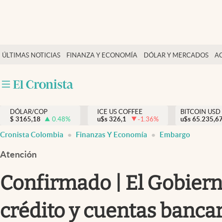
Finanzas y economía
ÚLTIMAS NOTICIAS
FINANZA Y ECONOMÍA
DÓLAR Y MERCADOS
A
Salud y nutrición
Vida espiritual
Actualidad
DÓLAR/COP
ICE US COFFEE
BITCOIN USD
Tiempo libre
$
3165,18
0.48
%
u$s
326,1
-1.36
%
u$s
65.235,6
Dólar y mercados
Cronista Colombia
Finanzas Y Economía
Embargo
Curiosidades
Atención
Confirmado | El Gobiern
crédito y cuentas bancar