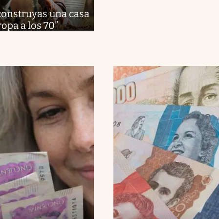
 construyas una casa
ropa a los 70”