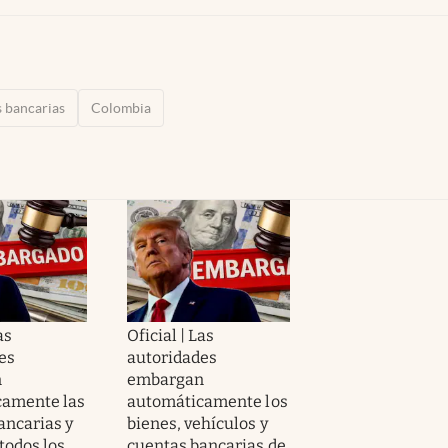
 bancarias
Colombia
as
Oficial | Las
es
autoridades
n
embargan
camente las
automáticamente los
ancarias y
bienes, vehículos y
todos los
cuentas bancarias de