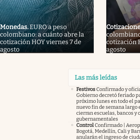
Monedas
.
EURO a peso
Cotizacion
colombiano: a cuánto abre la
colombiano:
cotización HOY viernes 7 de
cotización 
agosto
agosto
Las más leídas
Festivos
Confirmado y oficia
Gobierno decretó feriado pa
próximo lunes en todo el pa
nuevo fin de semana largo 
cierran escuelas, bancos y 
gubernamentales
Control
Confirmado | Aerop
Bogotá, Medellín, Cali y Bar
anularán el ingreso de ciu