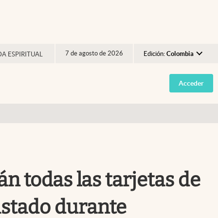
7 de agosto de 2026
Edición:
Colombia
DA ESPIRITUAL
Argentina
Acceder
España
México
USA
Colombia
Uruguay
 todas las tarjetas de
listado durante