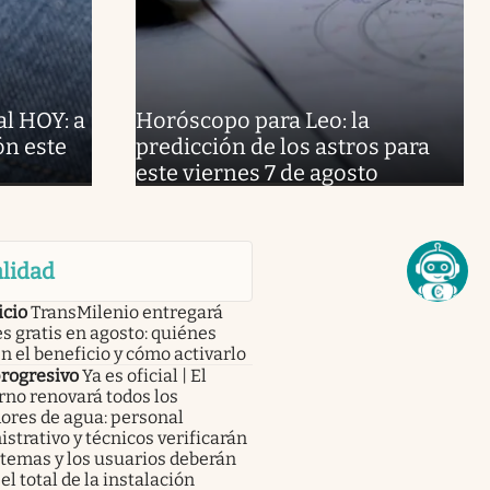
al HOY: a
Horóscopo para Leo: la
ón este
predicción de los astros para
este viernes 7 de agosto
lidad
icio
TransMilenio entregará
s gratis en agosto: quiénes
n el beneficio y cómo activarlo
progresivo
Ya es oficial | El
no renovará todos los
ores de agua: personal
strativo y técnicos verificarán
stemas y los usuarios deberán
el total de la instalación