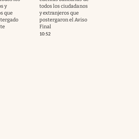
s y
todos los ciudadanos
os que
y extranjeros que
stergado
postergaron el Aviso
ite
Final
10:52