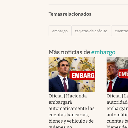
Temas relacionados
embargo
tarjetas de crédito
cuentas
Más noticias de
embargo
Oficial | Hacienda
Oficial | L
embargará
autoridad
automáticamente las
embarga
cuentas bancarias,
automáti
bienes y vehículos de
cuentas b
quienes no
bienes de 