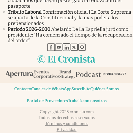
ciudadanos que hayan postergado la renovación del
pasaporte
Tributo Laboral
Confirmación oficial | La Corte Suprema
se aparta de la Constitucional y da más poder a los
prepensionados
Periodo 2026-2030
Abelardo De La Espriella juró como
presidente: “Ha comenzado el tiempo de la recuperación
del orden”
abre en nueva pestaña
abre en nueva pestaña
abre en nueva pestaña
abre en nueva pestaña
abre en nueva pestaña
Contacto
Canales de WhatsApp
Suscribite
Quiénes Somos
Portal de Proveedores
Trabajá con nosotros
Copyright 2025 cronista.com
Todos los derechos reservados
Términos y condiciones
Privacidad