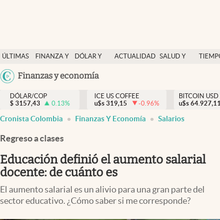
Finanzas y economía
ÚLTIMAS
FINANZA Y
DÓLAR Y
ACTUALIDAD
SALUD Y
TIEMP
Salud y nutrición
NOTICIAS
ECONOMÍA
MERCADOS
NUTRICIÓN
LIBRE
Argentina
Finanzas y economía
Vida espiritual
España
Actualidad
DÓLAR/COP
ICE US COFFEE
BITCOIN USD
$
3157,43
0.13
%
u$s
319,15
-0.96
%
u$s
México
64.927,1
Tiempo libre
Cronista Colombia
Finanzas Y Economía
Salarios
USA
Dólar y mercados
Colombia
Regreso a clases
Uruguay
Curiosidades
Educación definió el aumento salarial
docente: de cuánto es
Colombia
El aumento salarial es un alivio para una gran parte del
sector educativo. ¿Cómo saber si me corresponde?