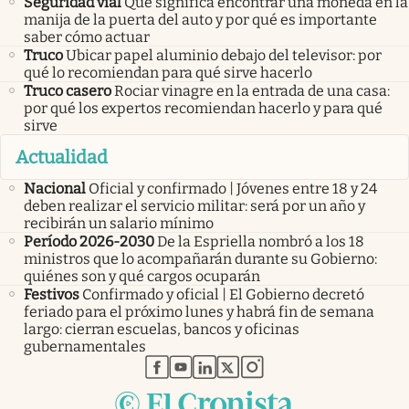
Seguridad vial
Qué significa encontrar una moneda en la
manija de la puerta del auto y por qué es importante
saber cómo actuar
Truco
Ubicar papel aluminio debajo del televisor: por
qué lo recomiendan para qué sirve hacerlo
Truco casero
Rociar vinagre en la entrada de una casa:
por qué los expertos recomiendan hacerlo y para qué
sirve
Actualidad
Nacional
Oficial y confirmado | Jóvenes entre 18 y 24
deben realizar el servicio militar: será por un año y
recibirán un salario mínimo
Período 2026-2030
De la Espriella nombró a los 18
ministros que lo acompañarán durante su Gobierno:
quiénes son y qué cargos ocuparán
Festivos
Confirmado y oficial | El Gobierno decretó
feriado para el próximo lunes y habrá fin de semana
largo: cierran escuelas, bancos y oficinas
gubernamentales
abre en nueva pestaña
abre en nueva pestaña
abre en nueva pestaña
abre en nueva pestaña
abre en nueva pestaña