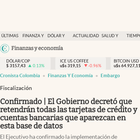
Finanzas y economía
ÚLTIMAS
FINANZA Y
DÓLAR Y
ACTUALIDAD
SALUD Y
TIEMP
Salud y nutrición
NOTICIAS
ECONOMÍA
MERCADOS
NUTRICIÓN
LIBRE
Argentina
Finanzas y economía
Vida espiritual
España
Actualidad
DÓLAR/COP
ICE US COFFEE
BITCOIN USD
$
3157,43
0.13
%
u$s
319,15
-0.96
%
u$s
México
64.927,1
Tiempo libre
Cronista Colombia
Finanzas Y Economía
Embargo
USA
Dólar y mercados
Colombia
Fiscalización
Uruguay
Curiosidades
Confirmado | El Gobierno decretó que
retendrán todas las tarjetas de crédito y
Colombia
cuentas bancarias que aparezcan en
esta base de datos
El Ejecutivo ha confirmado la implementación de