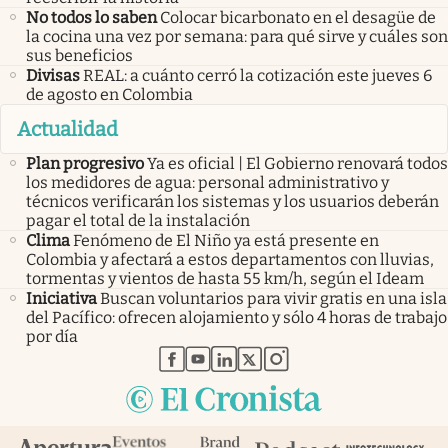
No todos lo saben
Colocar bicarbonato en el desagüe de
la cocina una vez por semana: para qué sirve y cuáles son
sus beneficios
Divisas
REAL: a cuánto cerró la cotización este jueves 6
de agosto en Colombia
Actualidad
Plan progresivo
Ya es oficial | El Gobierno renovará todos
los medidores de agua: personal administrativo y
técnicos verificarán los sistemas y los usuarios deberán
pagar el total de la instalación
Clima
Fenómeno de El Niño ya está presente en
Colombia y afectará a estos departamentos con lluvias,
tormentas y vientos de hasta 55 km/h, según el Ideam
Iniciativa
Buscan voluntarios para vivir gratis en una isla
del Pacífico: ofrecen alojamiento y sólo 4 horas de trabajo
por día
abre en nueva pestaña
abre en nueva pestaña
abre en nueva pestaña
abre en nueva pestaña
abre en nueva pestaña