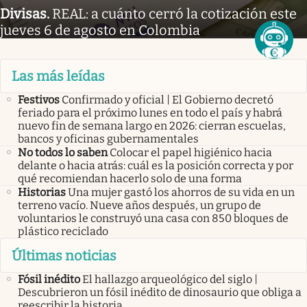
Divisas
.
REAL: a cuánto cerró la cotización este
jueves 6 de agosto en Colombia
Las más leídas
Festivos
Confirmado y oficial | El Gobierno decretó
feriado para el próximo lunes en todo el país y habrá
nuevo fin de semana largo en 2026: cierran escuelas,
bancos y oficinas gubernamentales
No todos lo saben
Colocar el papel higiénico hacia
delante o hacia atrás: cuál es la posición correcta y por
qué recomiendan hacerlo solo de una forma
Historias
Una mujer gastó los ahorros de su vida en un
terreno vacío. Nueve años después, un grupo de
voluntarios le construyó una casa con 850 bloques de
plástico reciclado
Últimas noticias
Fósil inédito
El hallazgo arqueológico del siglo |
Descubrieron un fósil inédito de dinosaurio que obliga a
reescribir la historia