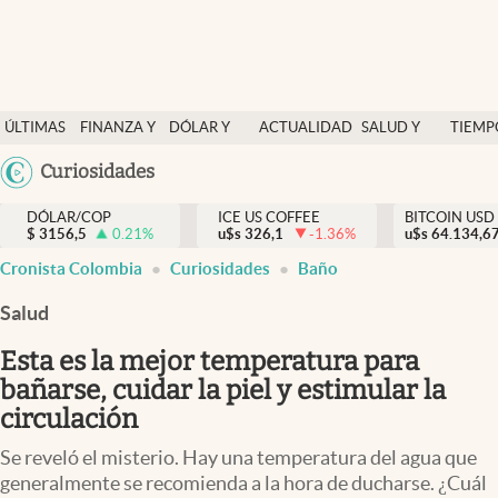
Finanzas y economía
ÚLTIMAS
FINANZA Y
DÓLAR Y
ACTUALIDAD
SALUD Y
TIEMP
Salud y nutrición
NOTICIAS
ECONOMÍA
MERCADOS
NUTRICIÓN
LIBRE
Argentina
Curiosidades
Vida espiritual
España
Actualidad
DÓLAR/COP
ICE US COFFEE
BITCOIN USD
$
3156,5
0.21
%
u$s
326,1
-1.36
%
u$s
México
64.134,6
Tiempo libre
Cronista Colombia
Curiosidades
Baño
USA
Dólar y mercados
Colombia
Salud
Uruguay
Curiosidades
Esta es la mejor temperatura para
bañarse, cuidar la piel y estimular la
Colombia
circulación
Se reveló el misterio. Hay una temperatura del agua que
generalmente se recomienda a la hora de ducharse. ¿Cuál