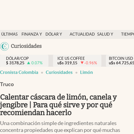
Finanzas y economía
ÚLTIMAS
FINANZA Y
DÓLAR Y
ACTUALIDAD
SALUD Y
TIEMP
Salud y nutrición
NOTICIAS
ECONOMÍA
MERCADOS
NUTRICIÓN
LIBRE
Argentina
Curiosidades
Vida espiritual
España
Actualidad
DÓLAR/COP
ICE US COFFEE
BITCOIN USD
$
3178,25
0.07
%
u$s
319,15
-0.96
%
u$s
México
64.725,6
Tiempo libre
Cronista Colombia
Curiosidades
Limón
USA
Dólar y mercados
Colombia
Truco
Uruguay
Curiosidades
Calentar cáscara de limón, canela y
jengibre | Para qué sirve y por qué
Colombia
recomiendan hacerlo
Una combinación simple de ingredientes naturales
concentra propiedades que explican por qué muchas