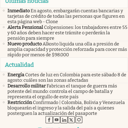
Últimas noticias
Inmediato
En agosto, embargarán cuentas bancarias y
tarjetas de crédito de todas las personas que figuren en
esta página web - Clone
Alerta Pensional
Colpensiones: los trabajadores entre 55
y 60 años deben hacer este trámite o perderán la
pensión para siempre
Nuevo producto
Alkosto liquida una olla a presión de
amplia capacidad y protección reforzada para cocer más
rápido por menos de $98.000
Actualidad
Energía
Cortes de luz en Colombia para este sábado 8 de
agosto: cuáles son las zonas afectadas
Desarrollo militar
Fabrican el tanque de guerra más
potente del mundo: controla el campo de batalla y
representa el orgullo de este país
Restricción
Confirmado | Colombia, Bolivia y Venezuela
bloquearán el ingreso y la salida del país a quienes
posterguen la actualización del pasaporte
abre en nueva pestaña
abre en nueva pestaña
abre en nueva pestaña
abre en nueva pestaña
abre en nueva pestaña