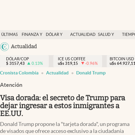
Finanzas y economía
ÚLTIMAS
FINANZA Y
DÓLAR Y
ACTUALIDAD
SALUD Y
TIEMP
Salud y nutrición
NOTICIAS
ECONOMÍA
MERCADOS
NUTRICIÓN
LIBRE
Argentina
Actualidad
Vida espiritual
España
Actualidad
DÓLAR/COP
ICE US COFFEE
BITCOIN USD
$
3157,43
0.13
%
u$s
319,15
-0.96
%
u$s
México
64.927,1
Tiempo libre
Cronista Colombia
Actualidad
Donald Trump
USA
Dólar y mercados
Colombia
Atención
Uruguay
Curiosidades
Visa dorada: el secreto de Trump para
dejar ingresar a estos inmigrantes a
Colombia
EE.UU.
Donald Trump propone la "tarjeta dorada", un programa
de visados que ofrece acceso exclusivo a la ciudadanía