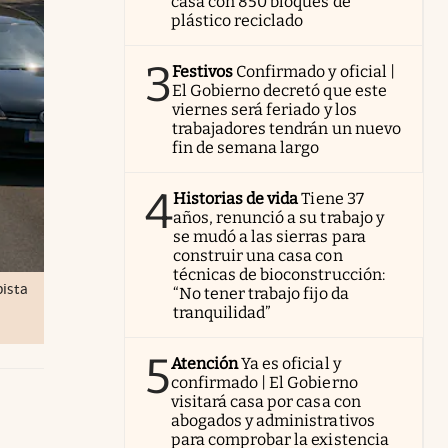
casa con 850 bloques de
plástico reciclado
3
Festivos
Confirmado y oficial |
El Gobierno decretó que este
viernes será feriado y los
trabajadores tendrán un nuevo
fin de semana largo
4
Historias de vida
Tiene 37
años, renunció a su trabajo y
se mudó a las sierras para
construir una casa con
técnicas de bioconstrucción:
pista
“No tener trabajo fijo da
tranquilidad”
5
Atención
Ya es oficial y
confirmado | El Gobierno
visitará casa por casa con
abogados y administrativos
para comprobar la existencia