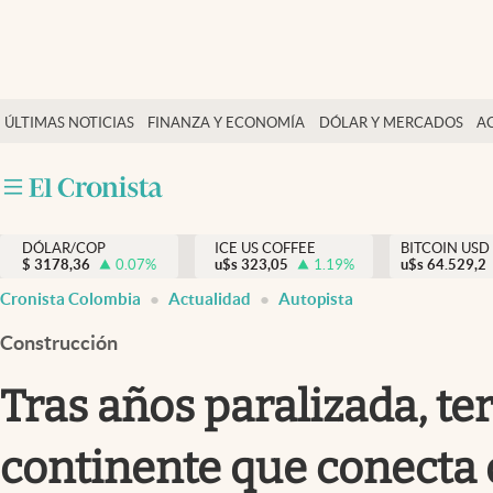
Finanzas y economía
ÚLTIMAS NOTICIAS
FINANZA Y ECONOMÍA
DÓLAR Y MERCADOS
A
Salud y nutrición
Vida espiritual
Actualidad
DÓLAR/COP
ICE US COFFEE
BITCOIN USD
Tiempo libre
$
3178,36
0.07
%
u$s
323,05
1.19
%
u$s
64.529,2
Dólar y mercados
Cronista Colombia
Actualidad
Autopista
Curiosidades
Construcción
Tras años paralizada, t
continente que conecta