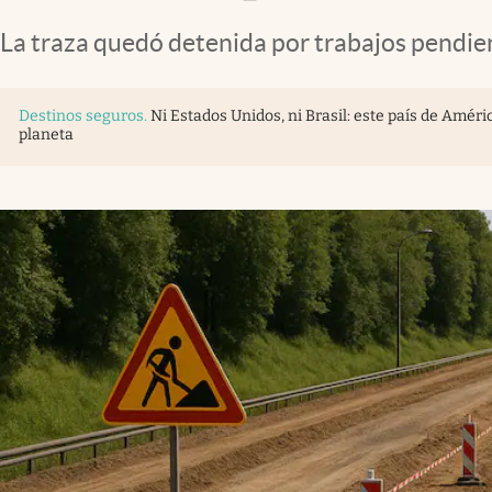
La traza quedó detenida por trabajos pendien
Destinos seguros
.
Ni Estados Unidos, ni Brasil: este país de Améric
planeta