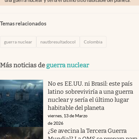
una guerra nuclear y sería el último sitio habitable del planeta.
Temas relacionados
guerra nuclear
nautbresultadocol
Colombia
Más noticias de
guerra nuclear
No es EE.UU. ni Brasil: este país
latino sobreviviría a una guerra
nuclear y sería el último lugar
habitable del planeta
viernes, 13 de Marzo
de 2026
¿Se avecina la Tercera Guerra
Mundial? La OMS se prepara para