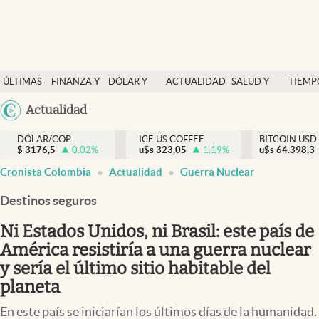
Finanzas y economía
ÚLTIMAS
FINANZA Y
DÓLAR Y
ACTUALIDAD
SALUD Y
TIEMP
Salud y nutrición
NOTICIAS
ECONOMÍA
MERCADOS
NUTRICIÓN
LIBRE
Argentina
Actualidad
Vida espiritual
España
Actualidad
DÓLAR/COP
ICE US COFFEE
BITCOIN USD
$
3176,5
0.02
%
u$s
323,05
1.19
%
u$s
México
64.398,3
Tiempo libre
Cronista Colombia
Actualidad
Guerra Nuclear
USA
Dólar y mercados
Colombia
Destinos seguros
Uruguay
Curiosidades
Ni Estados Unidos, ni Brasil: este país de
América resistiría a una guerra nuclear
Colombia
y sería el último sitio habitable del
planeta
En este país se iniciarían los últimos días de la humanidad.