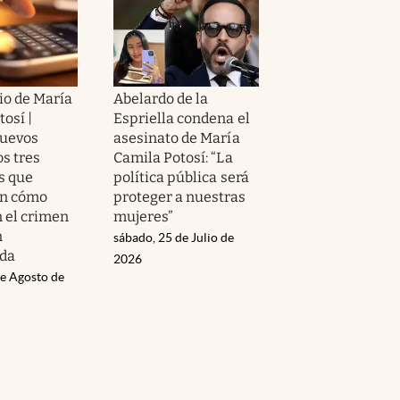
io de María
Abelardo de la
osí |
Espriella condena el
nuevos
asesinato de María
os tres
Camila Potosí: “La
s que
política pública será
an cómo
proteger a nuestras
 el crimen
mujeres”
n
sábado, 25 de Julio de
da
2026
de Agosto de