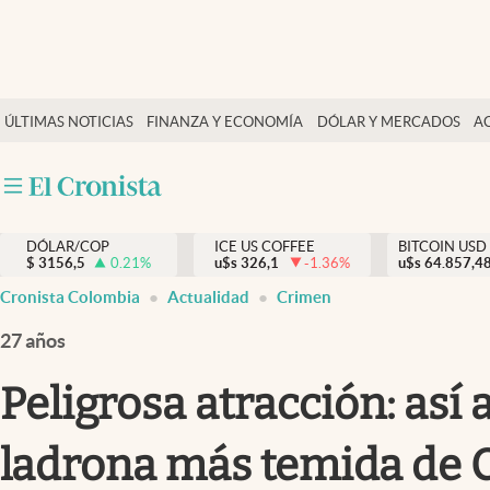
Finanzas y economía
ÚLTIMAS NOTICIAS
FINANZA Y ECONOMÍA
DÓLAR Y MERCADOS
A
Salud y nutrición
Vida espiritual
Actualidad
DÓLAR/COP
ICE US COFFEE
BITCOIN USD
Tiempo libre
$
3156,5
0.21
%
u$s
326,1
-1.36
%
u$s
64.857,4
Dólar y mercados
Cronista Colombia
Actualidad
Crimen
Curiosidades
27 años
Peligrosa atracción: así 
ladrona más temida de 