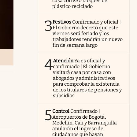
casa con 850 bloques de
plástico reciclado
3
Festivos
Confirmado y oficial |
El Gobierno decretó que este
viernes será feriado y los
trabajadores tendrán un nuevo
fin de semana largo
4
Atención
Ya es oficial y
confirmado | El Gobierno
visitará casa por casa con
abogados y administrativos
para comprobar la existencia
de los titulares de pensiones y
subsidios
5
Control
Confirmado |
Aeropuertos de Bogotá,
Medellín, Cali y Barranquilla
anularán el ingreso de
ciudadanos que hayan