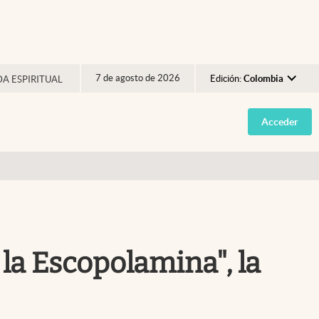
7 de agosto de 2026
Edición:
Colombia
DA ESPIRITUAL
Argentina
Acceder
España
México
USA
Colombia
Uruguay
 la Escopolamina", la