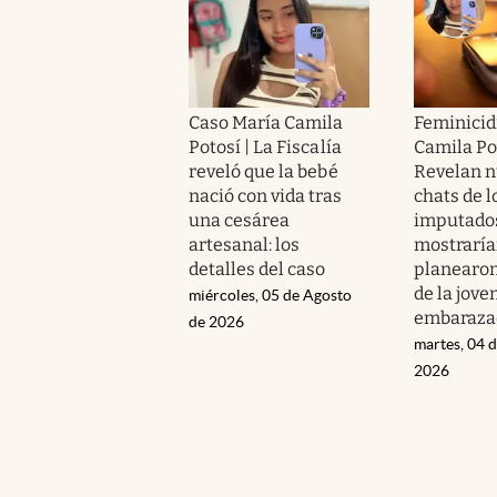
Caso María Camila
Feminicid
Potosí | La Fiscalía
Camila Pot
reveló que la bebé
Revelan 
nació con vida tras
chats de l
una cesárea
imputado
artesanal: los
mostrarí
detalles del caso
planearon
de la jove
miércoles, 05 de Agosto
embaraza
de 2026
martes, 04 
2026