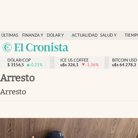
Finanzas y economía
ÚLTIMAS
FINANZA Y
DÓLAR Y
ACTUALIDAD
SALUD Y
TIEMP
Salud y nutrición
NOTICIAS
ECONOMÍA
MERCADOS
NUTRICIÓN
LIBRE
Argentina
Vida espiritual
España
Actualidad
DÓLAR/COP
ICE US COFFEE
BITCOIN USD
$
3156,5
0.21
%
u$s
326,1
-1.36
%
u$s
México
64.278,3
Tiempo libre
USA
arresto
Dólar y mercados
Colombia
arresto
Uruguay
Curiosidades
Colombia