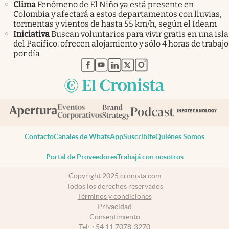
Clima
Fenómeno de El Niño ya está presente en
Colombia y afectará a estos departamentos con lluvias,
tormentas y vientos de hasta 55 km/h, según el Ideam
Iniciativa
Buscan voluntarios para vivir gratis en una isla
del Pacífico: ofrecen alojamiento y sólo 4 horas de trabajo
por día
abre en nueva pestaña
abre en nueva pestaña
abre en nueva pestaña
abre en nueva pestaña
abre en nueva pestaña
Contacto
Canales de WhatsApp
Suscribite
Quiénes Somos
Portal de Proveedores
Trabajá con nosotros
Copyright 2025 cronista.com
Todos los derechos reservados
Términos y condiciones
Privacidad
Consentimiento
Tel:
+54 11 7078-3270