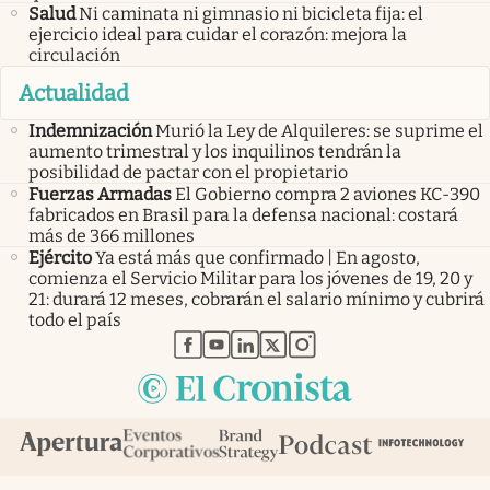
Salud
Ni caminata ni gimnasio ni bicicleta fija: el
ejercicio ideal para cuidar el corazón: mejora la
circulación
Actualidad
Indemnización
Murió la Ley de Alquileres: se suprime el
aumento trimestral y los inquilinos tendrán la
posibilidad de pactar con el propietario
Fuerzas Armadas
El Gobierno compra 2 aviones KC-390
fabricados en Brasil para la defensa nacional: costará
más de 366 millones
Ejército
Ya está más que confirmado | En agosto,
comienza el Servicio Militar para los jóvenes de 19, 20 y
21: durará 12 meses, cobrarán el salario mínimo y cubrirá
todo el país
abre en nueva pestaña
abre en nueva pestaña
abre en nueva pestaña
abre en nueva pestaña
abre en nueva pestaña