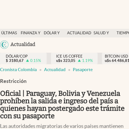
Finanzas y economía
ÚLTIMAS
FINANZA Y
DÓLAR Y
ACTUALIDAD
SALUD Y
TIEMP
Salud y nutrición
NOTICIAS
ECONOMÍA
MERCADOS
NUTRICIÓN
LIBRE
Argentina
Actualidad
Vida espiritual
España
Actualidad
DÓLAR/COP
ICE US COFFEE
BITCOIN USD
$
3180,67
0.15
%
u$s
323,05
1.19
%
u$s
México
64.486,8
Tiempo libre
Cronista Colombia
Actualidad
Pasaporte
USA
Dólar y mercados
Colombia
Restricción
Uruguay
Curiosidades
Oficial | Paraguay, Bolivia y Venezuela
prohíben la salida e ingreso del país a
Colombia
quienes hayan postergado este trámite
con su pasaporte
Las autoridades migratorias de varios países mantienen