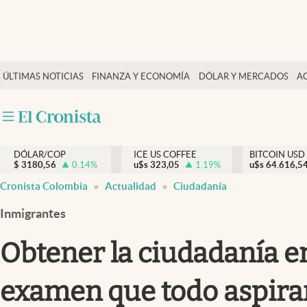
Finanzas y economía
ÚLTIMAS NOTICIAS
FINANZA Y ECONOMÍA
DÓLAR Y MERCADOS
A
Salud y nutrición
Vida espiritual
Actualidad
DÓLAR/COP
ICE US COFFEE
BITCOIN USD
Tiempo libre
$
3180,56
0.14
%
u$s
323,05
1.19
%
u$s
64.616,5
Dólar y mercados
Cronista Colombia
Actualidad
Ciudadanía
Curiosidades
Inmigrantes
Obtener la ciudadanía en
examen que todo aspira