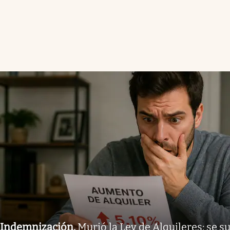
Indemnización
.
Murió la Ley de Alquileres: se 