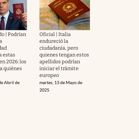
o | Podrían
Oficial | Italia
a
endureció la
dad
ciudadanía, pero
a estas
quienes tengan estos
en 2026: los
apellidos podrían
 a quiénes
iniciar el trámite
europeo
de Abril de
martes, 13 de Mayo de
2025