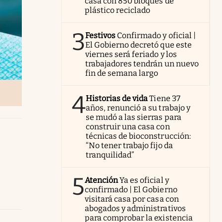
casa con 850 bloques de
plástico reciclado
3
Festivos
Confirmado y oficial |
El Gobierno decretó que este
viernes será feriado y los
trabajadores tendrán un nuevo
fin de semana largo
4
Historias de vida
Tiene 37
años, renunció a su trabajo y
se mudó a las sierras para
construir una casa con
técnicas de bioconstrucción:
“No tener trabajo fijo da
tranquilidad”
5
Atención
Ya es oficial y
confirmado | El Gobierno
visitará casa por casa con
abogados y administrativos
para comprobar la existencia