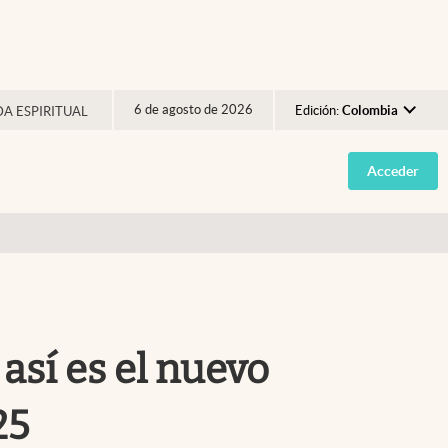
6 de agosto de 2026
Edición:
Colombia
DA ESPIRITUAL
Argentina
Acceder
España
México
USA
Colombia
Uruguay
 así es el nuevo
25