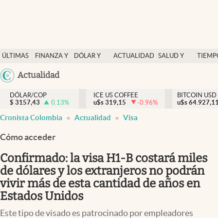
Finanzas y economía
ÚLTIMAS
FINANZA Y
DÓLAR Y
ACTUALIDAD
SALUD Y
TIEMP
Salud y nutrición
NOTICIAS
ECONOMÍA
MERCADOS
NUTRICIÓN
LIBRE
Argentina
Actualidad
Vida espiritual
España
Actualidad
DÓLAR/COP
ICE US COFFEE
BITCOIN USD
$
3157,43
0.13
%
u$s
319,15
-0.96
%
u$s
México
64.927,1
Tiempo libre
Cronista Colombia
Actualidad
Visa
USA
Dólar y mercados
Colombia
Cómo acceder
Uruguay
Curiosidades
Confirmado: la visa H1-B costará miles
de dólares y los extranjeros no podrán
Colombia
vivir más de esta cantidad de años en
Estados Unidos
Este tipo de visado es patrocinado por empleadores