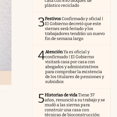
casa con 850 bloques de
plástico reciclado
3
Festivos
Confirmado y oficial |
El Gobierno decretó que este
viernes será feriado y los
trabajadores tendrán un nuevo
fin de semana largo
4
Atención
Ya es oficial y
confirmado | El Gobierno
visitará casa por casa con
abogados y administrativos
para comprobar la existencia
de los titulares de pensiones y
subsidios
5
Historias de vida
Tiene 37
años, renunció a su trabajo y se
mudó a las sierras para
construir una casa con
técnicas de bioconstrucción: