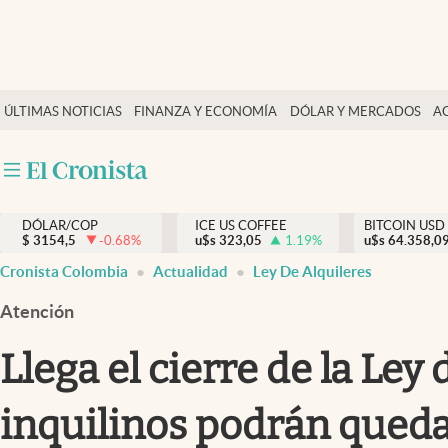
Finanzas y economía
ÚLTIMAS NOTICIAS
FINANZA Y ECONOMÍA
DÓLAR Y MERCADOS
A
Salud y nutrición
Vida espiritual
Actualidad
DÓLAR/COP
ICE US COFFEE
BITCOIN USD
Tiempo libre
$
3154,5
-0.68
%
u$s
323,05
1.19
%
u$s
64.358,0
Dólar y mercados
Cronista Colombia
Actualidad
Ley De Alquileres
Curiosidades
Atención
Llega el cierre de la Ley 
inquilinos podrán queda