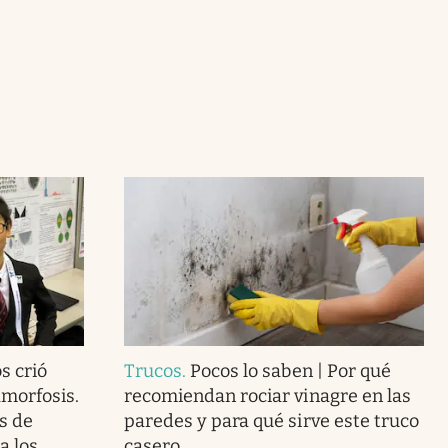
s crió
Trucos
.
Pocos lo saben | Por qué
morfosis.
recomiendan rociar vinagre en las
s de
paredes y para qué sirve este truco
a los
casero