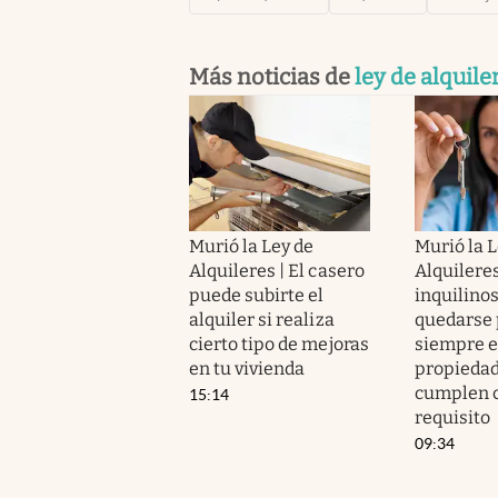
Más noticias de
ley de alquile
Murió la Ley de
Murió la L
Alquileres | El casero
Alquileres
puede subirte el
inquilino
alquiler si realiza
quedarse 
cierto tipo de mejoras
siempre e
en tu vivienda
propiedad
cumplen c
15:14
requisito
09:34