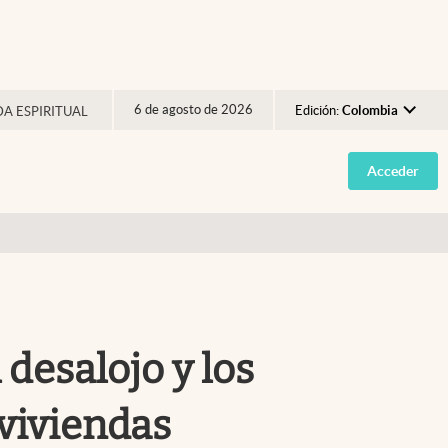
6 de agosto de 2026
Edición:
Colombia
DA ESPIRITUAL
Argentina
Acceder
España
México
USA
Colombia
Uruguay
 desalojo y los
viviendas