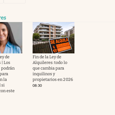
res
ey de
Fin de la Ley de
 | Los
Alquileres: todo lo
s podrán
que cambia para
para
inquilinos y
n la
propietarios en 2026
 si
08:30
on este