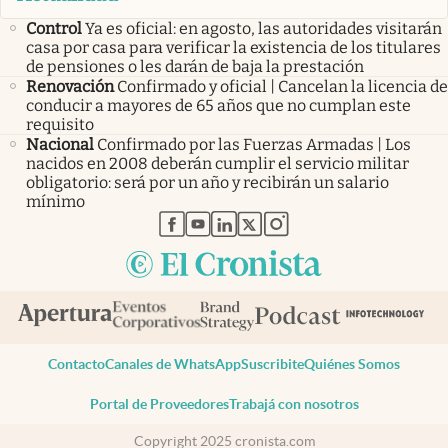
Control
Ya es oficial: en agosto, las autoridades visitarán
casa por casa para verificar la existencia de los titulares
de pensiones o les darán de baja la prestación
Renovación
Confirmado y oficial | Cancelan la licencia de
conducir a mayores de 65 años que no cumplan este
requisito
Nacional
Confirmado por las Fuerzas Armadas | Los
nacidos en 2008 deberán cumplir el servicio militar
obligatorio: será por un año y recibirán un salario
mínimo
abre en nueva pestaña
abre en nueva pestaña
abre en nueva pestaña
abre en nueva pestaña
abre en nueva pestaña
Contacto
Canales de WhatsApp
Suscribite
Quiénes Somos
Portal de Proveedores
Trabajá con nosotros
Copyright 2025 cronista.com