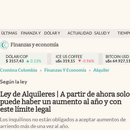
Finanzas y economía
ÚLTIMAS
FINANZA Y
DÓLAR Y
ACTUALIDAD
SALUD Y
TIEMP
Salud y nutrición
NOTICIAS
ECONOMÍA
MERCADOS
NUTRICIÓN
LIBRE
Argentina
Finanzas y economía
Vida espiritual
España
Actualidad
DÓLAR/COP
ICE US COFFEE
BITCOIN USD
$
3157,43
0.13
%
u$s
319,15
-0.96
%
u$s
México
64.927,1
Tiempo libre
Cronista Colombia
Finanzas Y Economía
Alquiler
USA
Dólar y mercados
Colombia
Según la ley
Uruguay
Curiosidades
Ley de Alquileres | A partir de ahora solo
puede haber un aumento al año y con
Colombia
este límite legal
Los inquilinos no están obligados a aceptar aumentos de
arriendo más de una vez al año.