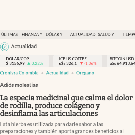
Finanzas y economía
ÚLTIMAS
FINANZA Y
DÓLAR Y
ACTUALIDAD
SALUD Y
TIEMP
Salud y nutrición
NOTICIAS
ECONOMÍA
MERCADOS
NUTRICIÓN
LIBRE
Argentina
Actualidad
Vida espiritual
España
Actualidad
DÓLAR/COP
ICE US COFFEE
BITCOIN USD
$
3156,99
0.22
%
u$s
326,1
-1.36
%
u$s
México
64.913,6
Tiempo libre
Cronista Colombia
Actualidad
Oregano
USA
Dólar y mercados
Colombia
Adiós molestias
Uruguay
Curiosidades
La especia medicinal que calma el dolor
de rodilla, produce colágeno y
Colombia
desinflama las articulaciones
Esta hierba es utilizada para darle sabor a las
preparaciones y también aporta grandes beneficios al