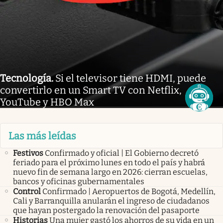
Tecnología
.
Si el televisor tiene HDMI, puede
convertirlo en un Smart TV con Netflix,
YouTube y HBO Max
Las más leídas
Festivos
Confirmado y oficial | El Gobierno decretó
feriado para el próximo lunes en todo el país y habrá
nuevo fin de semana largo en 2026: cierran escuelas,
bancos y oficinas gubernamentales
Control
Confirmado | Aeropuertos de Bogotá, Medellín,
Cali y Barranquilla anularán el ingreso de ciudadanos
que hayan postergado la renovación del pasaporte
Historias
Una mujer gastó los ahorros de su vida en un