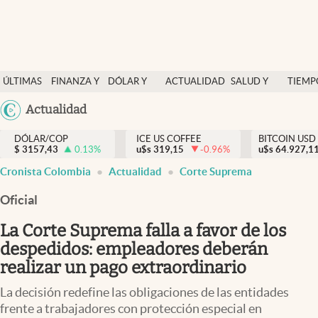
Finanzas y economía
ÚLTIMAS
FINANZA Y
DÓLAR Y
ACTUALIDAD
SALUD Y
TIEMP
Salud y nutrición
NOTICIAS
ECONOMÍA
MERCADOS
NUTRICIÓN
LIBRE
Argentina
Actualidad
Vida espiritual
España
Actualidad
DÓLAR/COP
ICE US COFFEE
BITCOIN USD
$
3157,43
0.13
%
u$s
319,15
-0.96
%
u$s
México
64.927,1
Tiempo libre
Cronista Colombia
Actualidad
Corte Suprema
USA
Dólar y mercados
Colombia
Oficial
Uruguay
Curiosidades
La Corte Suprema falla a favor de los
despedidos: empleadores deberán
Colombia
realizar un pago extraordinario
La decisión redefine las obligaciones de las entidades
frente a trabajadores con protección especial en