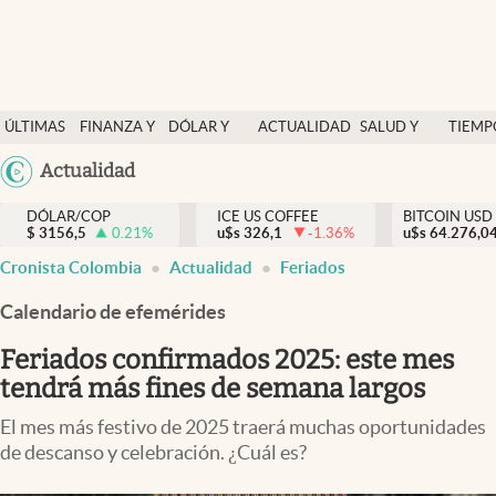
Finanzas y economía
ÚLTIMAS
FINANZA Y
DÓLAR Y
ACTUALIDAD
SALUD Y
TIEMP
Salud y nutrición
NOTICIAS
ECONOMÍA
MERCADOS
NUTRICIÓN
LIBRE
Argentina
Actualidad
Vida espiritual
España
Actualidad
DÓLAR/COP
ICE US COFFEE
BITCOIN USD
$
3156,5
0.21
%
u$s
326,1
-1.36
%
u$s
México
64.276,0
Tiempo libre
Cronista Colombia
Actualidad
Feriados
USA
Dólar y mercados
Colombia
Calendario de efemérides
Uruguay
Curiosidades
Feriados confirmados 2025: este mes
tendrá más fines de semana largos
Colombia
El mes más festivo de 2025 traerá muchas oportunidades
de descanso y celebración. ¿Cuál es?