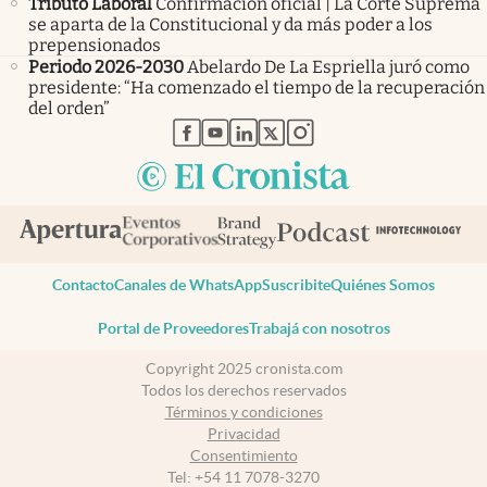
Tributo Laboral
Confirmación oficial | La Corte Suprema
se aparta de la Constitucional y da más poder a los
prepensionados
Periodo 2026-2030
Abelardo De La Espriella juró como
presidente: “Ha comenzado el tiempo de la recuperación
del orden”
abre en nueva pestaña
abre en nueva pestaña
abre en nueva pestaña
abre en nueva pestaña
abre en nueva pestaña
Contacto
Canales de WhatsApp
Suscribite
Quiénes Somos
Portal de Proveedores
Trabajá con nosotros
Copyright 2025 cronista.com
Todos los derechos reservados
Términos y condiciones
Privacidad
Consentimiento
Tel:
+54 11 7078-3270