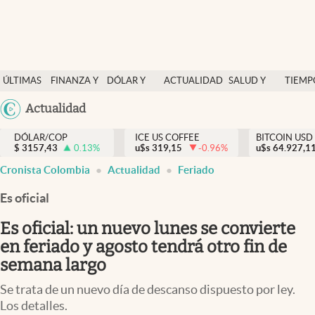
Finanzas y economía
ÚLTIMAS
FINANZA Y
DÓLAR Y
ACTUALIDAD
SALUD Y
TIEMP
Salud y nutrición
NOTICIAS
ECONOMÍA
MERCADOS
NUTRICIÓN
LIBRE
Argentina
Actualidad
Vida espiritual
España
Actualidad
DÓLAR/COP
ICE US COFFEE
BITCOIN USD
$
3157,43
0.13
%
u$s
319,15
-0.96
%
u$s
México
64.927,1
Tiempo libre
Cronista Colombia
Actualidad
Feriado
USA
Dólar y mercados
Colombia
Es oficial
Uruguay
Curiosidades
Es oficial: un nuevo lunes se convierte
en feriado y agosto tendrá otro fin de
Colombia
semana largo
Se trata de un nuevo día de descanso dispuesto por ley.
Los detalles.