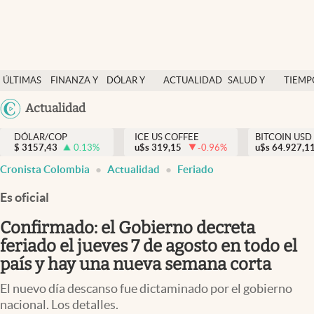
Finanzas y economía
ÚLTIMAS
FINANZA Y
DÓLAR Y
ACTUALIDAD
SALUD Y
TIEMP
Salud y nutrición
NOTICIAS
ECONOMÍA
MERCADOS
NUTRICIÓN
LIBRE
Argentina
Actualidad
Vida espiritual
España
Actualidad
DÓLAR/COP
ICE US COFFEE
BITCOIN USD
$
3157,43
0.13
%
u$s
319,15
-0.96
%
u$s
México
64.927,1
Tiempo libre
Cronista Colombia
Actualidad
Feriado
USA
Dólar y mercados
Colombia
Es oficial
Uruguay
Curiosidades
Confirmado: el Gobierno decreta
feriado el jueves 7 de agosto en todo el
Colombia
país y hay una nueva semana corta
El nuevo día descanso fue dictaminado por el gobierno
nacional. Los detalles.