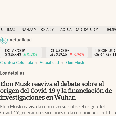
Finanzas y economía
ÚLTIMAS
FINANZA Y
DÓLAR Y
ACTUALIDAD
SALUD Y
TIEMP
Salud y nutrición
NOTICIAS
ECONOMÍA
MERCADOS
NUTRICIÓN
LIBRE
Argentina
Actualidad
Vida espiritual
España
Actualidad
DÓLAR/COP
ICE US COFFEE
BITCOIN USD
$
3157,43
0.13
%
u$s
319,15
-0.96
%
u$s
México
64.927,1
Tiempo libre
Cronista Colombia
Actualidad
Elon Musk
USA
Dólar y mercados
Colombia
Los detalles
Uruguay
Curiosidades
Elon Musk reaviva el debate sobre el
origen del Covid-19 y la financiación de
Colombia
investigaciones en Wuhan
Elon Musk reaviva la controversia sobre el origen del
Covid-19 generando reacciones en la comunidad científica