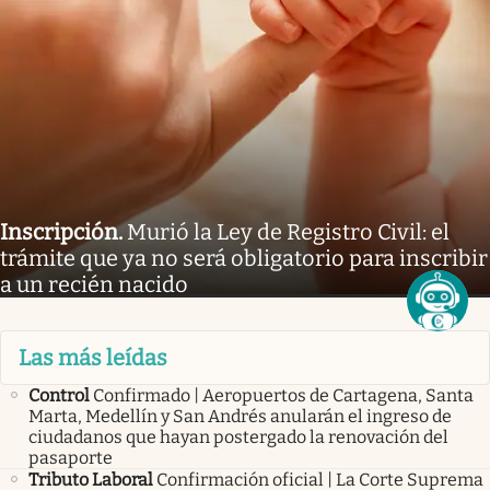
Inscripción
.
Murió la Ley de Registro Civil: el
trámite que ya no será obligatorio para inscribir
a un recién nacido
Las más leídas
Control
Confirmado | Aeropuertos de Cartagena, Santa
Marta, Medellín y San Andrés anularán el ingreso de
ciudadanos que hayan postergado la renovación del
pasaporte
Tributo Laboral
Confirmación oficial | La Corte Suprema