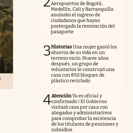
2
Aeropuertos de Bogotá,
Medellín, Cali y Barranquilla
anularán el ingreso de
ciudadanos que hayan
postergado la renovación del
pasaporte
3
Historias
Una mujer gastó los
ahorros de su vida en un
terreno vacío. Nueve años
después, un grupo de
voluntarios le construyó una
casa con 850 bloques de
s
plástico reciclado
4
Atención
Ya es oficial y
confirmado | El Gobierno
visitará casa por casa con
abogados y administrativos
para comprobar la existencia
de los titulares de pensiones y
subsidios