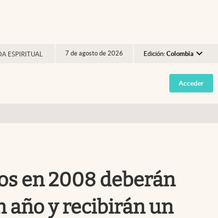
7 de agosto de 2026
Edición:
Colombia
DA ESPIRITUAL
Argentina
Acceder
España
México
USA
Colombia
Uruguay
dos en 2008 deberán
un año y recibirán un