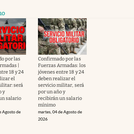
mo
o por las
Confirmado por las
rmadas |
Fuerzas Armadas: los
tre 18 y 24
jóvenes entre 18 y 24
izar el
deben realizar el
ilitar: será
servicio militar, será
o y
por un año y
un salario
recibirán un salario
mínimo
e Agosto de
martes, 04 de Agosto de
2026