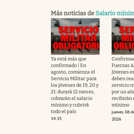
Más noticias de
Salario míni
Ya está más que
Confirmad
confirmado | En
Fuerzas A
agosto, comienza el
Jóvenes en
Servicio Militar para
deben real
los jóvenes de 19, 20 y
servicio m
21: durará 12 meses,
por un añ
cobrarán el salario
recibirán 
mínimo y cubrirá
mínimo
todo el país
jueves, 06 d
14:15
2026