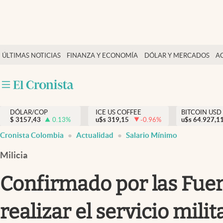
Finanzas y economía
ÚLTIMAS NOTICIAS
FINANZA Y ECONOMÍA
DÓLAR Y MERCADOS
A
Salud y nutrición
Vida espiritual
Actualidad
DÓLAR/COP
ICE US COFFEE
BITCOIN USD
Tiempo libre
$
3157,43
0.13
%
u$s
319,15
-0.96
%
u$s
64.927,1
Dólar y mercados
Cronista Colombia
Actualidad
Salario Mínimo
Curiosidades
Milicia
Confirmado por las Fue
realizar el servicio mili