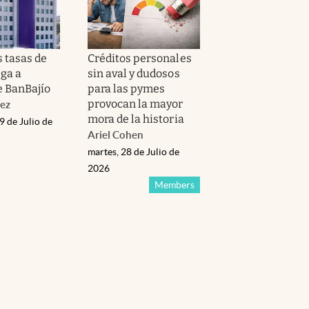
s tasas de
Créditos personales
ega a
sin aval y dudosos
e BanBajío
para las pymes
provocan la mayor
ez
mora de la historia
9 de Julio de
Ariel Cohen
martes, 28 de Julio de
2026
Members