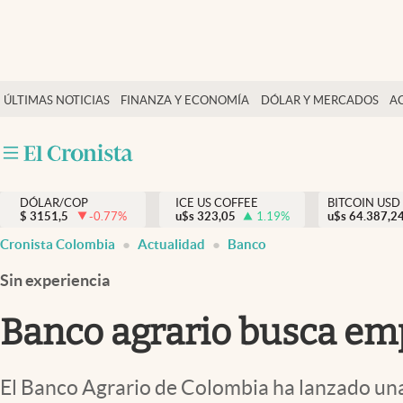
Finanzas y economía
ÚLTIMAS NOTICIAS
FINANZA Y ECONOMÍA
DÓLAR Y MERCADOS
A
Salud y nutrición
Vida espiritual
Actualidad
DÓLAR/COP
ICE US COFFEE
BITCOIN USD
Tiempo libre
$
3151,5
-0.77
%
u$s
323,05
1.19
%
u$s
64.387,2
Dólar y mercados
Cronista Colombia
Actualidad
Banco
Curiosidades
Sin experiencia
Banco agrario busca emp
El Banco Agrario de Colombia ha lanzado una