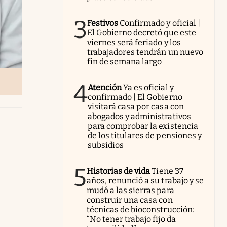
3
Festivos
Confirmado y oficial |
El Gobierno decretó que este
viernes será feriado y los
trabajadores tendrán un nuevo
fin de semana largo
4
Atención
Ya es oficial y
confirmado | El Gobierno
visitará casa por casa con
abogados y administrativos
para comprobar la existencia
de los titulares de pensiones y
subsidios
5
Historias de vida
Tiene 37
años, renunció a su trabajo y se
mudó a las sierras para
construir una casa con
técnicas de bioconstrucción:
“No tener trabajo fijo da