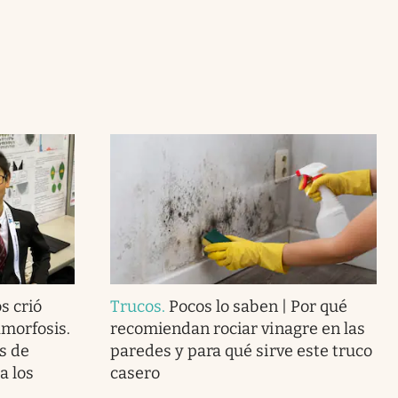
s crió
Trucos
.
Pocos lo saben | Por qué
morfosis.
recomiendan rociar vinagre en las
s de
paredes y para qué sirve este truco
a los
casero