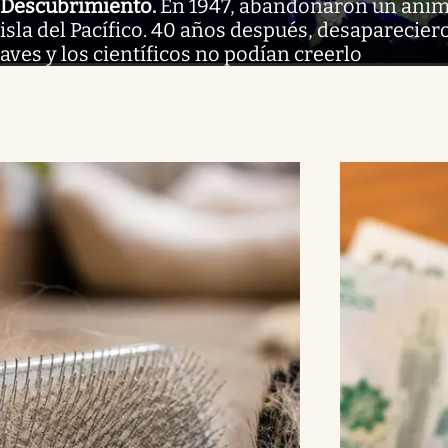
Descubrimiento
.
En 1947, abandonaron un anim
isla del Pacífico. 40 años después, desaparecier
aves y los científicos no podían creerlo