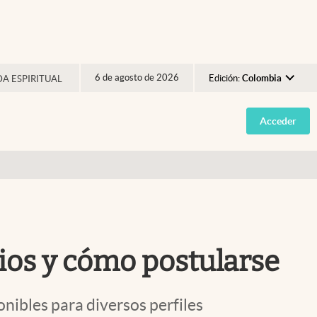
6 de agosto de 2026
Edición:
Colombia
DA ESPIRITUAL
Argentina
Acceder
España
México
USA
Colombia
Uruguay
rios y cómo postularse
ibles para diversos perfiles