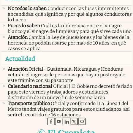
No todos lo saben
Conducir con las luces intermitentes
encendidas: qué significa y por qué algunos conductores
lo hacen
Pocos lo saben
Cuál es la diferencia entre el vinagre
blanco y el vinagre de limpieza y para qué sirve cada uno
Atención
Cambia la Ley de Sucesiones y los bienes de la
herencia no podrán usarse por más de 10 años: en qué
casos se aplica
Actualidad
Atención
Oficial | Guatemala, Nicaragua y Honduras
vetarán el ingreso de personas que hayan postergado
este trámite con su pasaporte
Calendario nacional
Oficial | El Gobierno decretó feriado
para este viernes y trabajadores y estudiantes
disfrutarán de un nuevo fin de semana largo
Transporte público
Oficial y confirmado | La Línea 1 del
Metro tendrá viajes gratuitos para estos ciudadanos: así
será el recorrido de 16 estaciones
abre en nueva pestaña
abre en nueva pestaña
abre en nueva pestaña
abre en nueva pestaña
abre en nueva pestaña