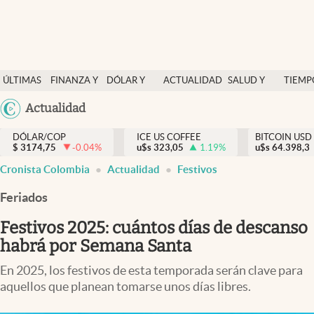
Finanzas y economía
ÚLTIMAS
FINANZA Y
DÓLAR Y
ACTUALIDAD
SALUD Y
TIEMP
Salud y nutrición
NOTICIAS
ECONOMÍA
MERCADOS
NUTRICIÓN
LIBRE
Argentina
Actualidad
Vida espiritual
España
Actualidad
DÓLAR/COP
ICE US COFFEE
BITCOIN USD
$
3174,75
-0.04
%
u$s
323,05
1.19
%
u$s
México
64.398,3
Tiempo libre
Cronista Colombia
Actualidad
Festivos
USA
Dólar y mercados
Colombia
Feriados
Uruguay
Curiosidades
Festivos 2025: cuántos días de descanso
habrá por Semana Santa
Colombia
En 2025, los festivos de esta temporada serán clave para
aquellos que planean tomarse unos días libres.