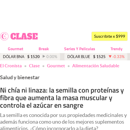
Últimas noticias
Dólar
Suscribite x $999
Members
Gourmet
Break
Series Y Peliculas
Trendy
Economía y Política
DÓLAR BNA
$
1520
0.00
%
DÓLAR BLUE
$
1525
-0.33
%
El Cronista
Clase
Gourmet
Alimentación Saludable
Finanzas y Mercados
Salud y bienestar
Mercados Online
Ni chía ni linaza: la semilla con proteínas y
Negocios
fibra que aumenta la masa muscular y
Columnistas
controla el azúcar en sangre
Otras secciones
La semilla es conocida por sus propiedades medicinales y
además funciona como uno de los mejores suplementos
Apertura
alimenticios. ¿Cómo incorporarlo a la dieta?