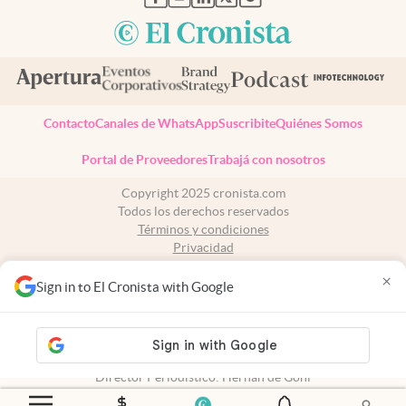
Contacto
Canales de WhatsApp
Suscribite
Quiénes Somos
Portal de Proveedores
Trabajá con nosotros
Copyright 2025 cronista.com
Todos los derechos reservados
Términos y condiciones
Privacidad
Consentimiento
×
Tel:
+54 11 7078-3270
Sign in to El Cronista with Google
cronista.com
es propiedad de El Cronista Comercial S.A Registro de
propiedad intelectual: 56576959
N° de edición: 10.951 - 8 de agosto de 2026
Director Periodístico: Hernán de Goñi