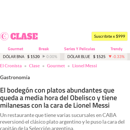
Últimas noticias
Dólar
Suscribite x $999
Members
Gourmet
Break
Series Y Peliculas
Trendy
Economía y Política
DÓLAR BNA
$
1520
0.00
%
DÓLAR BLUE
$
1525
-0.33
%
El Cronista
Clase
Gourmet
Lionel Messi
Finanzas y Mercados
Gastronomía
Mercados Online
El bodegón con platos abundantes que
Negocios
queda a media hora del Obelisco y tiene
Columnistas
milanesas con la cara de Lionel Messi
Otras secciones
Un restaurante que tiene varias sucursales en CABA
reversionó el clásico plato argentino y le puso la cara del
Apertura
capitán de la Selección argentina.