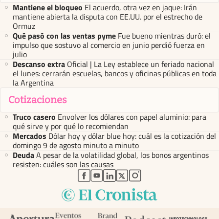
Mantiene el bloqueo
El acuerdo, otra vez en jaque: Irán
mantiene abierta la disputa con EE.UU. por el estrecho de
Ormuz
Qué pasó con las ventas pyme
Fue bueno mientras duró: el
impulso que sostuvo al comercio en junio perdió fuerza en
julio
Descanso extra
Oficial | La Ley establece un feriado nacional
el lunes: cerrarán escuelas, bancos y oficinas públicas en toda
la Argentina
Cotizaciones
Truco casero
Envolver los dólares con papel aluminio: para
qué sirve y por qué lo recomiendan
Mercados
Dólar hoy y dólar blue hoy: cuál es la cotización del
domingo 9 de agosto minuto a minuto
Deuda
A pesar de la volatilidad global, los bonos argentinos
resisten: cuáles son las causas
abre en nueva pestaña
abre en nueva pestaña
abre en nueva pestaña
abre en nueva pestaña
abre en nueva pestaña