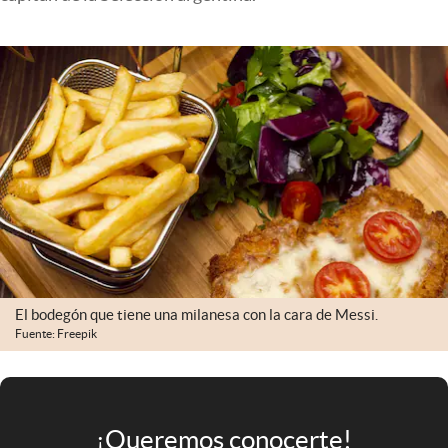
Infotechnology
Clase
Clima
Mundial 2026
Eventos Corporativos
El Cronista Studio
Mediakit
abre en nueva pestaña
Argentina
El bodegón que tiene una milanesa con la cara de Messi.
Fuente: Freepik
¡Queremos conocerte!