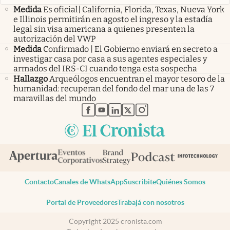
Medida
Es oficial| California, Florida, Texas, Nueva York
e Illinois permitirán en agosto el ingreso y la estadía
legal sin visa americana a quienes presenten la
autorización del VWP
Medida
Confirmado | El Gobierno enviará en secreto a
investigar casa por casa a sus agentes especiales y
armados del IRS-CI cuando tenga esta sospecha
Hallazgo
Arqueólogos encuentran el mayor tesoro de la
humanidad: recuperan del fondo del mar una de las 7
maravillas del mundo
abre en nueva pestaña
abre en nueva pestaña
abre en nueva pestaña
abre en nueva pestaña
abre en nueva pestaña
Contacto
Canales de WhatsApp
Suscribite
Quiénes Somos
Portal de Proveedores
Trabajá con nosotros
Copyright 2025 cronista.com