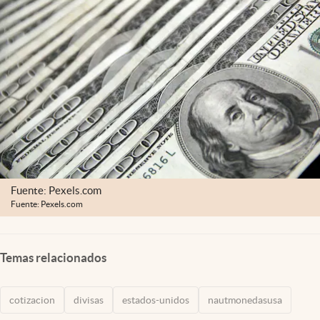
Lifestyle
USA
Fuente: Pexels.com
Fuente: Pexels.com
Temas relacionados
cotizacion
divisas
estados-unidos
nautmonedasusa