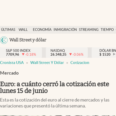
Últimas Noticias
ÚLTIMAS
WALL
ECONOMÍA
INMIGRACIÓN
STREAMING
TIEMPO
Finanzas y economía
NOTICIAS
STREET
Argentina
Wall Street y dólar
Wall Street y dólar
Y
España
Inmigración
DÓLAR
S&P 500 INDEX
NASDAQ
DÓLAR B
7709,96
-0.18
%
26.348,35
-0.06
%
México
$
1520
Trending
Cronista USA
Wall Street Y Dólar
Cotizacion
USA
Tiempo
Colombia
Mercado
Uruguay
Ciencia y salud
Euro: a cuánto cerró la cotización este
Espiritual
lunes 15 de junio
Streaming
Esta es la cotización del euro al cierre de mercados y las
variaciones que presentó la última semana.
PC y mobile