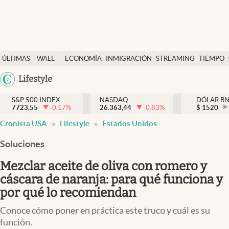
Últimas Noticias
ÚLTIMAS
WALL
ECONOMÍA
INMIGRACIÓN
STREAMING
TIEMPO
Finanzas y economía
NOTICIAS
STREET
Argentina
Lifestyle
Wall Street y dólar
Y
España
Inmigración
DÓLAR
S&P 500 INDEX
NASDAQ
DÓLAR B
7723,55
-0.17
%
26.363,44
-0.83
%
México
$
1520
Trending
Cronista USA
Lifestyle
Estados Unidos
USA
Tiempo
Colombia
Soluciones
Uruguay
Ciencia y salud
Mezclar aceite de oliva con romero y
Espiritual
cáscara de naranja: para qué funciona y
por qué lo recomiendan
Streaming
Conoce cómo poner en práctica este truco y cuál es su
PC y mobile
función.