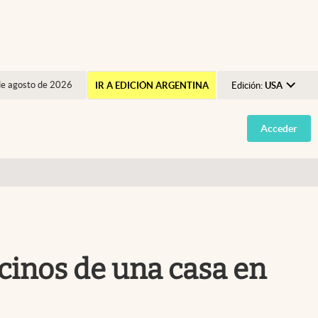
de agosto de 2026
IR A EDICIÓN ARGENTINA
Edición:
USA
Argentina
Acceder
España
México
USA
Colombia
Uruguay
ecinos de una casa en