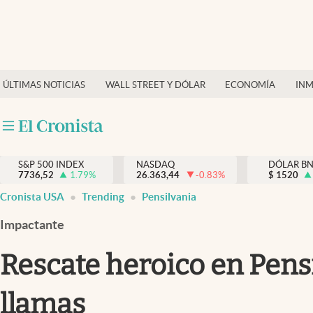
Últimas Noticias
Finanzas y economía
ÚLTIMAS NOTICIAS
WALL STREET Y DÓLAR
ECONOMÍA
INM
Wall Street y dólar
Inmigración
Trending
S&P 500 INDEX
NASDAQ
DÓLAR B
7736,52
1.79
%
26.363,44
-0.83
%
$
1520
Tiempo
Cronista USA
Trending
Pensilvania
Ciencia y salud
Impactante
Espiritual
Rescate heroico en Pensi
Streaming
llamas
PC y mobile