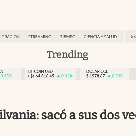
6 
IGRACIÓN
STREAMING
TIEMPO
CIENCIA Y SALUD
Trending
NA
BITCOIN USD
DÓLAR CCL
0.33
%
u$s
64.816,45
0.02
%
$
1578,67
0.33
%
lvania: sacó a sus dos v