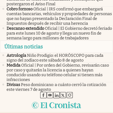
postergaron el Aviso Final
Cobro forzoso
Oficial | IRS confirmó que embargará
cuentas bancarias, vehículos y propiedades de personas
que no hayan presentado la Declaración Final de
Impuestos después de recibir una herencia
Descanso extendido
Oficial | El Gobierno decretó feriado
para este lunes 10 de agosto y llega un nuevo fin de
semana largo para millones de trabajadores
Últimas noticias
Astrología
Niño Prodigio: el HORÓSCOPO para cada
signo del zodíaco este sábado 8 de agosto
Medida
Oficial | Por orden del Gobierno, revisarán caso
por caso y quitarán la licencia a quienes hayan
conducido usando su teléfono celular si tienen más
infracciones
Divisas
Peso dominicano: a cuánto cerró la cotización
este viernes 7 de agosto
abre en nueva pestaña
abre en nueva pestaña
abre en nueva pestaña
abre en nueva pestaña
abre en nueva pestaña