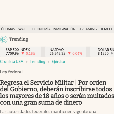
Últimas Noticias
ÚLTIMAS
WALL
ECONOMÍA
INMIGRACIÓN
STREAMING
TIEMPO
Finanzas y economía
NOTICIAS
STREET
Argentina
Trending
Wall Street y dólar
Y
España
Inmigración
DÓLAR
S&P 500 INDEX
NASDAQ
DÓLAR B
7709,96
-0.18
%
26.348,35
-0.06
%
México
$
1520
Trending
Cronista USA
Trending
Ejército
USA
Tiempo
Colombia
Ley federal
Uruguay
Ciencia y salud
Regresa el Servicio Militar | Por orden
Espiritual
del Gobierno, deberán inscribirse todos
los mayores de 18 años o serán multados
Streaming
con una gran suma de dinero
PC y mobile
Las autoridades federales mantienen vigente una