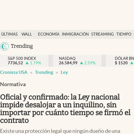
Últimas Noticias
ÚLTIMAS
WALL
ECONOMÍA
INMIGRACIÓN
STREAMING
TIEMPO
Finanzas y economía
NOTICIAS
STREET
Argentina
Trending
Wall Street y dólar
Y
España
Inmigración
DÓLAR
S&P 500 INDEX
NASDAQ
DÓLAR B
7736,52
1.79
%
26.584,99
2.59
%
México
$
1520
Trending
Cronista USA
Trending
Ley
USA
Tiempo
Colombia
Normativa
Uruguay
Ciencia y salud
Oficial y confirmado: la Ley nacional
Espiritual
impide desalojar a un inquilino, sin
importar por cuánto tiempo se firmó el
Streaming
contrato
PC y mobile
Existe una protección legal que ningún dueño de una