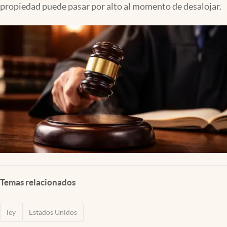
propiedad puede pasar por alto al momento de desalojar.
Lifestyle
USA
Temas relacionados
ley
Estados Unidos