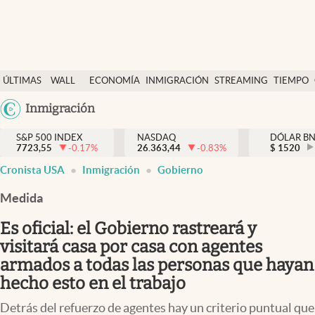
Últimas Noticias
ÚLTIMAS
WALL
ECONOMÍA
INMIGRACIÓN
STREAMING
TIEMPO
Finanzas y economía
NOTICIAS
STREET
Argentina
Inmigración
Wall Street y dólar
Y
España
Inmigración
DÓLAR
S&P 500 INDEX
NASDAQ
DÓLAR B
7723,55
-0.17
%
26.363,44
-0.83
%
México
$
1520
Trending
Cronista USA
Inmigración
Gobierno
USA
Tiempo
Colombia
Medida
Uruguay
Ciencia y salud
Es oficial: el Gobierno rastreará y
Espiritual
visitará casa por casa con agentes
armados a todas las personas que hayan
Streaming
hecho esto en el trabajo
PC y mobile
Detrás del refuerzo de agentes hay un criterio puntual que