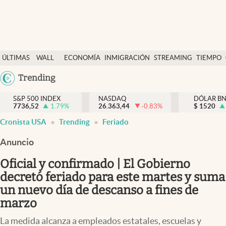
Últimas Noticias
ÚLTIMAS
WALL
ECONOMÍA
INMIGRACIÓN
STREAMING
TIEMPO
Finanzas y economía
NOTICIAS
STREET
Argentina
Trending
Wall Street y dólar
Y
España
Inmigración
DÓLAR
S&P 500 INDEX
NASDAQ
DÓLAR B
7736,52
1.79
%
26.363,44
-0.83
%
México
$
1520
Trending
Cronista USA
Trending
Feriado
USA
Tiempo
Colombia
Anuncio
Uruguay
Ciencia y salud
Oficial y confirmado | El Gobierno
Espiritual
decretó feriado para este martes y suma
un nuevo día de descanso a fines de
Streaming
marzo
PC y mobile
La medida alcanza a empleados estatales, escuelas y