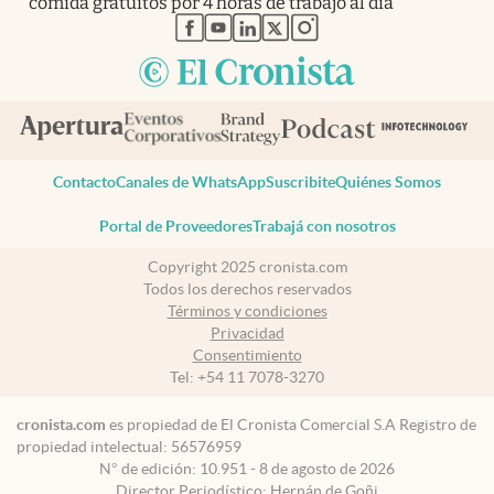
comida gratuitos por 4 horas de trabajo al día
abre en nueva pestaña
abre en nueva pestaña
abre en nueva pestaña
abre en nueva pestaña
abre en nueva pestaña
Contacto
Canales de WhatsApp
Suscribite
Quiénes Somos
Portal de Proveedores
Trabajá con nosotros
Copyright 2025 cronista.com
Todos los derechos reservados
Términos y condiciones
Privacidad
Consentimiento
Tel:
+54 11 7078-3270
cronista.com
es propiedad de El Cronista Comercial S.A Registro de
propiedad intelectual: 56576959
N° de edición: 10.951 - 8 de agosto de 2026
Director Periodístico: Hernán de Goñi