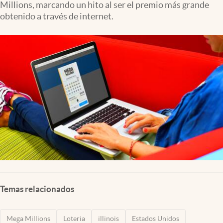
Millions, marcando un hito al ser el premio más grande
Lifestyle
obtenido a través de internet.
USA
Temas relacionados
Mega Millions
Loteria
illinois
Estados Unidos