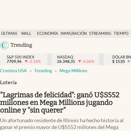
Últimas Noticias
ÚLTIMAS
WALL
ECONOMÍA
INMIGRACIÓN
STREAMING
TIEMPO
Finanzas y economía
NOTICIAS
STREET
Argentina
Trending
Wall Street y dólar
Y
España
Inmigración
DÓLAR
S&P 500 INDEX
NASDAQ
DÓLAR B
7709,96
-0.18
%
26.348,35
-0.06
%
México
$
1520
Trending
Cronista USA
Trending
Mega Millions
USA
Tiempo
Colombia
Lotería
Uruguay
Ciencia y salud
"Lagrimas de felicidad": ganó U$S552
Espiritual
millones en Mega Millions jugando
online y "sin querer"
Streaming
Un afortunado residente de Illinois ha hecho historia al
PC y mobile
ganar el premio mayor de U$S552 millones del Mega