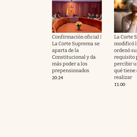
Confirmación oficial |
La Corte 
La Corte Suprema se
modificó l
aparta de la
ordenó su
Constitucional y da
requisito 
más poder a los
percibir 
prepensionados
qué tiene
realizar
20:24
11:00