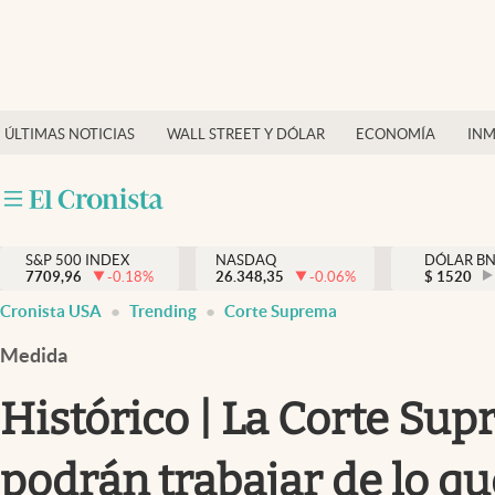
Últimas Noticias
Finanzas y economía
ÚLTIMAS NOTICIAS
WALL STREET Y DÓLAR
ECONOMÍA
INM
Wall Street y dólar
Inmigración
Trending
S&P 500 INDEX
NASDAQ
DÓLAR B
7709,96
-0.18
%
26.348,35
-0.06
%
$
1520
Tiempo
Cronista USA
Trending
Corte Suprema
Ciencia y salud
Medida
Espiritual
Histórico | La Corte Sup
Streaming
podrán trabajar de lo q
PC y mobile