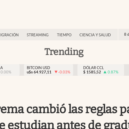
8 
IGRACIÓN
STREAMING
TIEMPO
CIENCIA Y SALUD
Trending
NA
BITCOIN USD
DÓLAR CCL
0.00
%
u$s
64.927,11
-0.03
%
$
1585,52
0.87
%
rema cambió las reglas p
ue estudian antes de gra