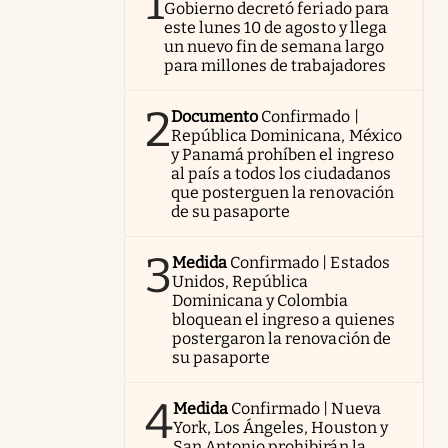
1
Gobierno decretó feriado para
este lunes 10 de agosto y llega
un nuevo fin de semana largo
para millones de trabajadores
2
Documento
Confirmado |
República Dominicana, México
y Panamá prohíben el ingreso
al país a todos los ciudadanos
que posterguen la renovación
de su pasaporte
3
Medida
Confirmado | Estados
Unidos, República
Dominicana y Colombia
bloquean el ingreso a quienes
postergaron la renovación de
su pasaporte
4
Medida
Confirmado | Nueva
York, Los Ángeles, Houston y
San Antonio prohibirán la