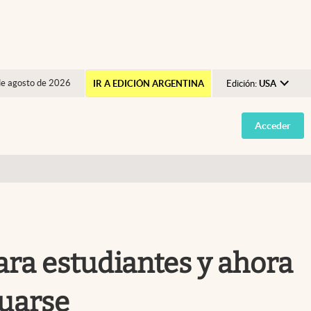
de agosto de 2026
IR A EDICIÓN ARGENTINA
Edición:
USA
Argentina
Acceder
España
México
USA
Colombia
Uruguay
ara estudiantes y ahora
duarse