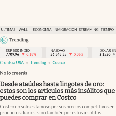
Últimas Noticias
ÚLTIMAS
WALL
ECONOMÍA
INMIGRACIÓN
STREAMING
TIEMPO
Finanzas y economía
NOTICIAS
STREET
Argentina
Trending
Wall Street y dólar
Y
España
Inmigración
DÓLAR
S&P 500 INDEX
NASDAQ
DÓLAR B
7709,96
-0.18
%
26.348,35
-0.06
%
México
$
1520
Trending
Cronista USA
Trending
Costco
USA
Tiempo
Colombia
No lo creerás
Uruguay
Ciencia y salud
Desde ataúdes hasta lingotes de oro:
Espiritual
estos son los artículos más insólitos que
puedes comprar en Costco
Streaming
Costco no solo es famoso por sus precios competitivos en
PC y mobile
productos diarios, sino también por estos insólitos