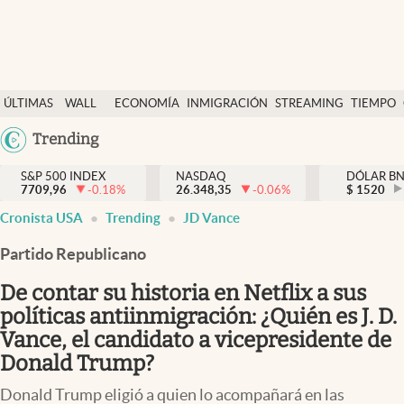
Últimas Noticias
ÚLTIMAS
WALL
ECONOMÍA
INMIGRACIÓN
STREAMING
TIEMPO
Finanzas y economía
NOTICIAS
STREET
Argentina
Trending
Wall Street y dólar
Y
España
Inmigración
DÓLAR
S&P 500 INDEX
NASDAQ
DÓLAR B
7709,96
-0.18
%
26.348,35
-0.06
%
México
$
1520
Trending
Cronista USA
Trending
JD Vance
USA
Tiempo
Colombia
Partido Republicano
Uruguay
Ciencia y salud
De contar su historia en Netflix a sus
Espiritual
políticas antiinmigración: ¿Quién es J. D.
Vance, el candidato a vicepresidente de
Streaming
Donald Trump?
PC y mobile
Donald Trump eligió a quien lo acompañará en las