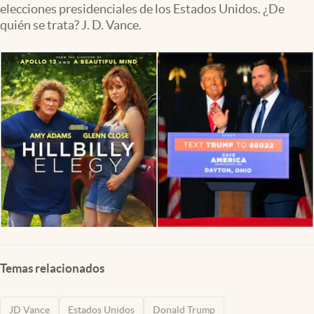
elecciones presidenciales de los Estados Unidos. ¿De
Lifestyle
quién se trata? J. D. Vance.
USA
Temas relacionados
JD Vance
Estados Unidos
Donald Trump