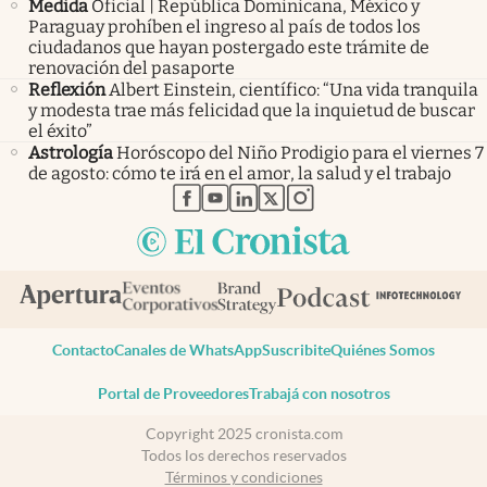
Medida
Oficial | República Dominicana, México y
Paraguay prohíben el ingreso al país de todos los
ciudadanos que hayan postergado este trámite de
renovación del pasaporte
Reflexión
Albert Einstein, científico: “Una vida tranquila
y modesta trae más felicidad que la inquietud de buscar
el éxito”
Astrología
Horóscopo del Niño Prodigio para el viernes 7
de agosto: cómo te irá en el amor, la salud y el trabajo
abre en nueva pestaña
abre en nueva pestaña
abre en nueva pestaña
abre en nueva pestaña
abre en nueva pestaña
Contacto
Canales de WhatsApp
Suscribite
Quiénes Somos
Portal de Proveedores
Trabajá con nosotros
Copyright 2025 cronista.com
Todos los derechos reservados
Términos y condiciones