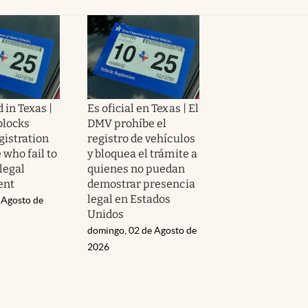
 in Texas |
Es oficial en Texas | El
blocks
DMV prohíbe el
gistration
registro de vehículos
 who fail to
y bloquea el trámite a
legal
quienes no puedan
ent
demostrar presencia
legal en Estados
 Agosto de
Unidos
domingo, 02 de Agosto de
2026