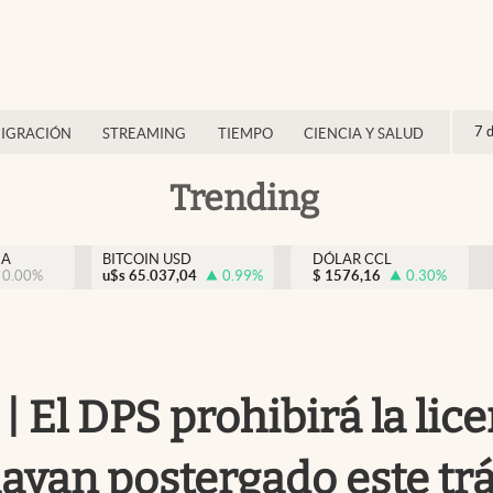
7 
IGRACIÓN
STREAMING
TIEMPO
CIENCIA Y SALUD
Trending
NA
BITCOIN USD
DÓLAR CCL
0.00
%
u$s
65.037,04
0.99
%
$
1576,16
0.30
%
| El DPS prohibirá la lic
hayan postergado este tr