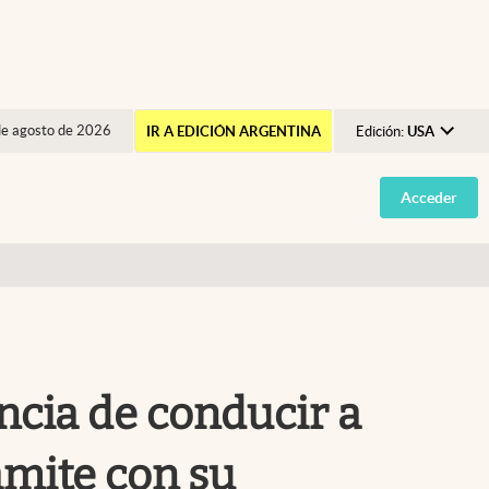
de agosto de 2026
IR A EDICIÓN ARGENTINA
Edición:
USA
Argentina
Acceder
España
México
USA
Colombia
Uruguay
encia de conducir a
ámite con su