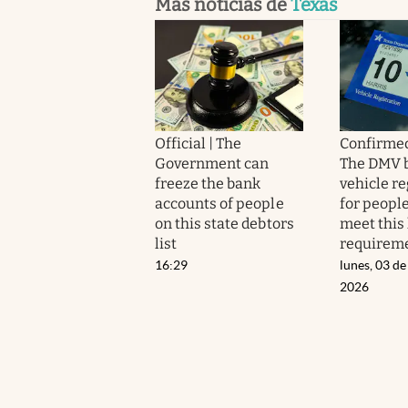
Más noticias de
Texas
Official | The
Confirmed
Government can
The DMV 
freeze the bank
vehicle re
accounts of people
for people
on this state debtors
meet this 
list
requirem
16:29
lunes, 03 de
2026