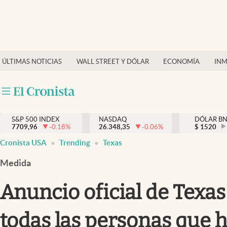
Últimas Noticias
Finanzas y economía
ÚLTIMAS NOTICIAS
WALL STREET Y DÓLAR
ECONOMÍA
INM
Wall Street y dólar
Inmigración
Trending
S&P 500 INDEX
NASDAQ
DÓLAR B
7709,96
-0.18
%
26.348,35
-0.06
%
$
1520
Tiempo
Cronista USA
Trending
Texas
Ciencia y salud
Medida
Espiritual
Anuncio oficial de Texas 
Streaming
todas las personas que 
PC y mobile