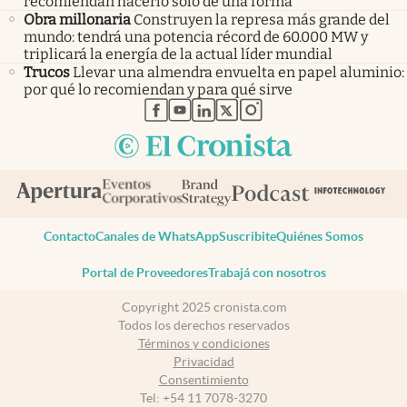
recomiendan hacerlo solo de una forma
Obra millonaria
Construyen la represa más grande del
mundo: tendrá una potencia récord de 60.000 MW y
triplicará la energía de la actual líder mundial
Trucos
Llevar una almendra envuelta en papel aluminio:
por qué lo recomiendan y para qué sirve
abre en nueva pestaña
abre en nueva pestaña
abre en nueva pestaña
abre en nueva pestaña
abre en nueva pestaña
Contacto
Canales de WhatsApp
Suscribite
Quiénes Somos
Portal de Proveedores
Trabajá con nosotros
Copyright 2025 cronista.com
Todos los derechos reservados
Términos y condiciones
Privacidad
Consentimiento
Tel:
+54 11 7078-3270