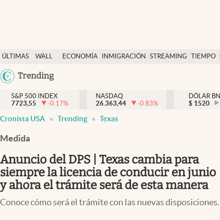
Últimas Noticias
ÚLTIMAS
WALL
ECONOMÍA
INMIGRACIÓN
STREAMING
TIEMPO
Finanzas y economía
NOTICIAS
STREET
Argentina
Trending
Wall Street y dólar
Y
España
Inmigración
DÓLAR
S&P 500 INDEX
NASDAQ
DÓLAR B
7723,55
-0.17
%
26.363,44
-0.83
%
México
$
1520
Trending
Cronista USA
Trending
Texas
USA
Tiempo
Colombia
Medida
Uruguay
Ciencia y salud
Anuncio del DPS | Texas cambia para
Espiritual
siempre la licencia de conducir en junio
y ahora el trámite será de esta manera
Streaming
Conoce cómo será el trámite con las nuevas disposiciones.
PC y mobile