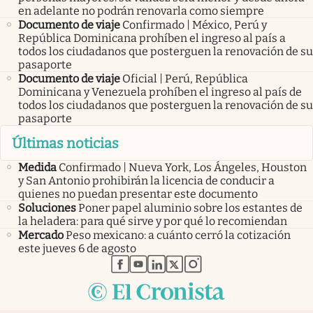
en adelante no podrán renovarla como siempre
Documento de viaje
Confirmado | México, Perú y
República Dominicana prohíben el ingreso al país a
todos los ciudadanos que posterguen la renovación de su
pasaporte
Documento de viaje
Oficial | Perú, República
Dominicana y Venezuela prohíben el ingreso al país de
todos los ciudadanos que posterguen la renovación de su
pasaporte
Últimas noticias
Medida
Confirmado | Nueva York, Los Ángeles, Houston
y San Antonio prohibirán la licencia de conducir a
quienes no puedan presentar este documento
Soluciones
Poner papel aluminio sobre los estantes de
la heladera: para qué sirve y por qué lo recomiendan
Mercado
Peso mexicano: a cuánto cerró la cotización
este jueves 6 de agosto
abre en nueva pestaña
abre en nueva pestaña
abre en nueva pestaña
abre en nueva pestaña
abre en nueva pestaña