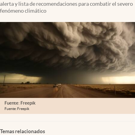
alerta y lista de recomendaciones para combatir el severo
Lifestyle
fenómeno climático
USA
Fuente: Freepik
Fuente: Freepik
Temas relacionados