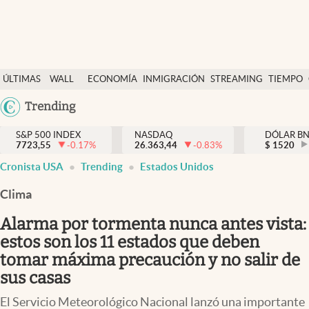
Últimas Noticias
ÚLTIMAS
WALL
ECONOMÍA
INMIGRACIÓN
STREAMING
TIEMPO
Finanzas y economía
NOTICIAS
STREET
Argentina
Trending
Wall Street y dólar
Y
España
Inmigración
DÓLAR
S&P 500 INDEX
NASDAQ
DÓLAR B
7723,55
-0.17
%
26.363,44
-0.83
%
México
$
1520
Trending
Cronista USA
Trending
Estados Unidos
USA
Tiempo
Colombia
Clima
Uruguay
Ciencia y salud
Alarma por tormenta nunca antes vista:
Espiritual
estos son los 11 estados que deben
tomar máxima precaución y no salir de
Streaming
sus casas
PC y mobile
El Servicio Meteorológico Nacional lanzó una importante