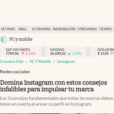
Últimas Noticias
ÚLTIMAS
WALL
ECONOMÍA
INMIGRACIÓN
STREAMING
TIEMPO
Finanzas y economía
NOTICIAS
STREET
Argentina
PC y mobile
Wall Street y dólar
Y
España
Inmigración
DÓLAR
S&P 500 INDEX
NASDAQ
DÓLAR B
7709,96
-0.18
%
26.690,62
1.30
%
México
$
1520
Trending
Cronista USA
PC Y Mobile
Instagram
USA
Tiempo
Colombia
Redes sociales
Uruguay
Ciencia y salud
Domina Instagram con estos consejos
Espiritual
infalibles para impulsar tu marca
Streaming
Los 3 consejos fundamentales que todas las marcas deben
tener en cuenta al armar su perfil en Instagram.
PC y mobile