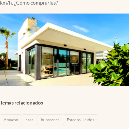
km/h. ¿Cómo comprarlas?
Lifestyle
USA
Temas relacionados
Amazon
casa
huracanes
Estados Unidos