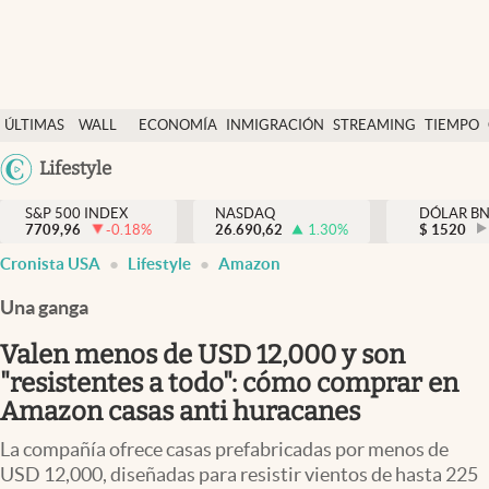
Últimas Noticias
ÚLTIMAS
WALL
ECONOMÍA
INMIGRACIÓN
STREAMING
TIEMPO
Finanzas y economía
NOTICIAS
STREET
Argentina
Lifestyle
Wall Street y dólar
Y
España
Inmigración
DÓLAR
S&P 500 INDEX
NASDAQ
DÓLAR B
7709,96
-0.18
%
26.690,62
1.30
%
México
$
1520
Trending
Cronista USA
Lifestyle
Amazon
USA
Tiempo
Colombia
Una ganga
Uruguay
Ciencia y salud
Valen menos de USD 12,000 y son
Espiritual
"resistentes a todo": cómo comprar en
Amazon casas anti huracanes
Streaming
La compañía ofrece casas prefabricadas por menos de
PC y mobile
USD 12,000, diseñadas para resistir vientos de hasta 225