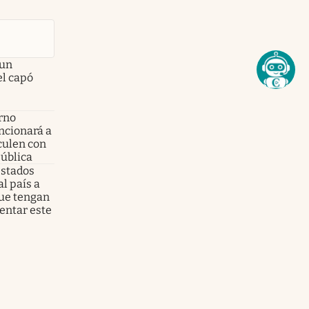
 un
el capó
erno
ancionará a
culen con
pública
 Estados
l país a
que tengan
entar este