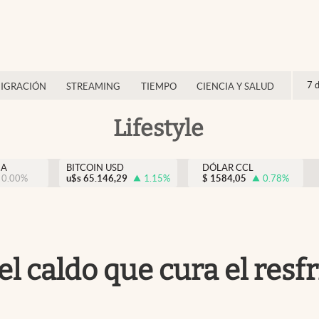
7 
IGRACIÓN
STREAMING
TIEMPO
CIENCIA Y SALUD
Lifestyle
NA
BITCOIN USD
DÓLAR CCL
0.00
%
u$s
65.146,29
1.15
%
$
1584,05
0.78
%
el caldo que cura el resf