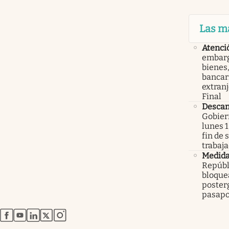
Las m
Atenci
embarg
bienes,
bancari
extranj
Final
Descan
Gobier
lunes 1
fin de
trabaj
Medid
Repúbl
bloque
poster
pasapo
abre en nueva pestaña
abre en nueva pestaña
abre en nueva pestaña
abre en nueva pestaña
abre en nueva pestaña