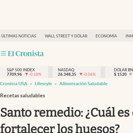
Últimas Noticias
Finanzas y economía
ÚLTIMAS NOTICIAS
WALL STREET Y DÓLAR
ECONOMÍA
INM
Wall Street y dólar
Inmigración
Trending
S&P 500 INDEX
NASDAQ
DÓLAR B
7709,96
-0.18
%
26.348,35
-0.06
%
$
1520
Tiempo
Cronista USA
Lifestyle
Alimentación Saludable
Ciencia y salud
Recetas saludables
Espiritual
Santo remedio: ¿Cuál es 
Streaming
fortalecer los huesos?
PC y mobile