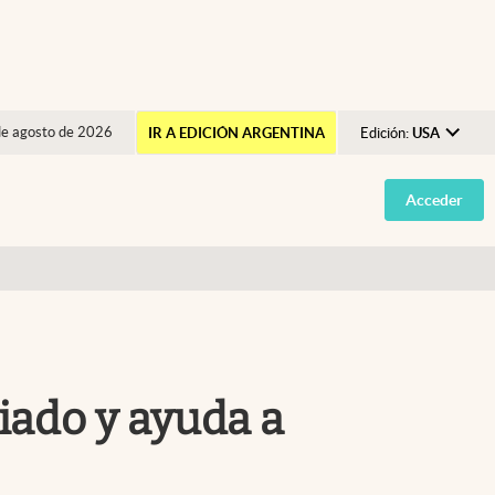
de agosto de 2026
IR A EDICIÓN ARGENTINA
Edición:
USA
Argentina
Acceder
España
México
USA
Colombia
Uruguay
riado y ayuda a