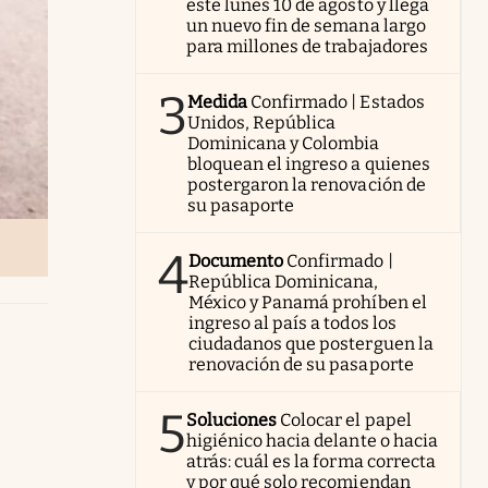
este lunes 10 de agosto y llega
un nuevo fin de semana largo
para millones de trabajadores
3
Medida
Confirmado | Estados
Unidos, República
Dominicana y Colombia
bloquean el ingreso a quienes
postergaron la renovación de
su pasaporte
4
Documento
Confirmado |
República Dominicana,
México y Panamá prohíben el
ingreso al país a todos los
ciudadanos que posterguen la
renovación de su pasaporte
5
Soluciones
Colocar el papel
higiénico hacia delante o hacia
atrás: cuál es la forma correcta
y por qué solo recomiendan