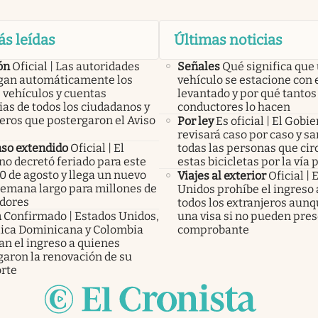
ás leídas
Últimas noticias
ón
Oficial | Las autoridades
Señales
Qué significa que
an automáticamente los
vehículo se estacione con 
 vehículos y cuentas
levantado y por qué tantos
as de todos los ciudadanos y
conductores lo hacen
eros que postergaron el Aviso
Por ley
Es oficial | El Gobi
revisará caso por caso y s
so extendido
Oficial | El
todas las personas que cir
no decretó feriado para este
estas bicicletas por la vía 
0 de agosto y llega un nuevo
Viajes al exterior
Oficial |
 semana largo para millones de
Unidos prohíbe el ingreso a
adores
todos los extranjeros aun
a
Confirmado | Estados Unidos,
una visa si no pueden pres
ica Dominicana y Colombia
comprobante
an el ingreso a quienes
garon la renovación de su
rte