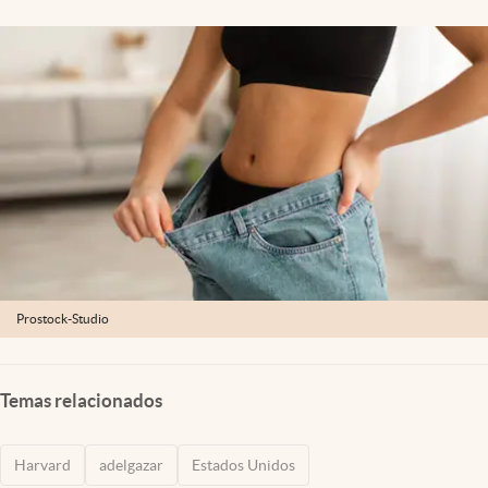
Lifestyle
USA
Prostock-Studio
Temas relacionados
Harvard
adelgazar
Estados Unidos