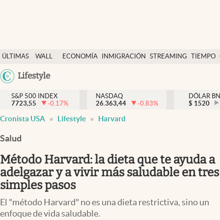
Últimas Noticias
ÚLTIMAS
WALL
ECONOMÍA
INMIGRACIÓN
STREAMING
TIEMPO
Finanzas y economía
NOTICIAS
STREET
Argentina
Lifestyle
Wall Street y dólar
Y
España
Inmigración
DÓLAR
S&P 500 INDEX
NASDAQ
DÓLAR B
7723,55
-0.17
%
26.363,44
-0.83
%
México
$
1520
Trending
Cronista USA
Lifestyle
Harvard
USA
Tiempo
Colombia
Salud
Uruguay
Ciencia y salud
Método Harvard: la dieta que te ayuda a
Espiritual
adelgazar y a vivir más saludable en tres
simples pasos
Streaming
El "método Harvard" no es una dieta restrictiva, sino un
PC y mobile
enfoque de vida saludable.