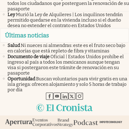
todos los ciudadanos que posterguen la renovación de su
pasaporte
Ley
Murió la Ley de Alquileres | Los inquilinos tendrán
permitido quedarse en la vivienda incluso si el dueño
desea no extender el contrato en Estados Unidos
Últimas noticias
Salud
Ni nueces ni almendras: este es el fruto seco bajo
en calorías que está repleto de fibra y vitaminas
Documento de viaje
Oficial | Estados Unidos prohíbe el
ingreso al país a todos los mexicanos aunque tengan
visa si postergaron este trámite de renovación en su
pasaporte
Oportunidad
Buscan voluntarios para vivir gratis en una
isla griega: ofrecen alojamiento y solo 5 horas de trabajo
por día
abre en nueva pestaña
abre en nueva pestaña
abre en nueva pestaña
abre en nueva pestaña
abre en nueva pestaña