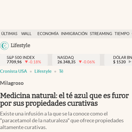
Últimas Noticias
ÚLTIMAS
WALL
ECONOMÍA
INMIGRACIÓN
STREAMING
TIEMPO
Finanzas y economía
NOTICIAS
STREET
Argentina
Lifestyle
Wall Street y dólar
Y
España
Inmigración
DÓLAR
S&P 500 INDEX
NASDAQ
DÓLAR B
7709,96
-0.18
%
26.348,35
-0.06
%
México
$
1520
Trending
Cronista USA
Lifestyle
Té
USA
Tiempo
Colombia
Milagroso
Uruguay
Ciencia y salud
Medicina natural: el té azul que es furor
Espiritual
por sus propiedades curativas
Streaming
Existe una infusión a la que se la conoce como el
"paracetamol de la naturaleza" que ofrece propiedades
PC y mobile
altamente curativas.