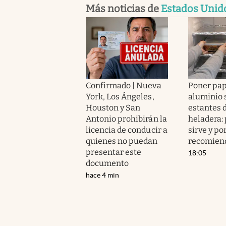
Más noticias de
Estados Unid
Confirmado | Nueva
Poner pap
York, Los Ángeles,
aluminio 
Houston y San
estantes d
Antonio prohibirán la
heladera:
licencia de conducir a
sirve y po
quienes no puedan
recomien
presentar este
18:05
documento
hace 4 min