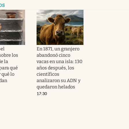
os
el
En 1871, un granjero
sobre los
abandonó cinco
e la
vacas en una isla: 130
 para qué
años después, los
r qué lo
científicos
dan
analizaron su ADN y
quedaron helados
17:30