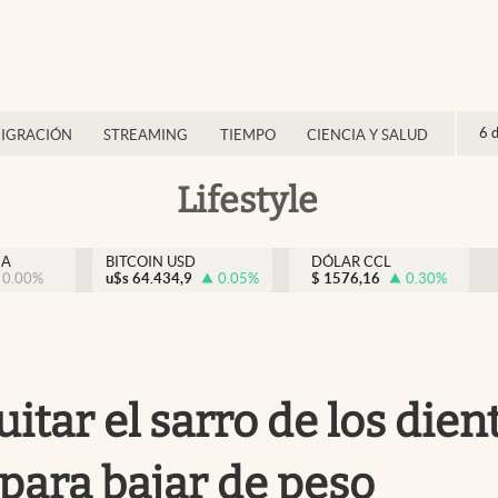
6 
IGRACIÓN
STREAMING
TIEMPO
CIENCIA Y SALUD
Lifestyle
NA
BITCOIN USD
DÓLAR CCL
0.00
%
u$s
64.434,9
0.05
%
$
1576,16
0.30
%
quitar el sarro de los di
 para bajar de peso