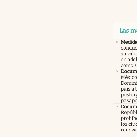
Las m
Medid
conduc
su val
en ade
como 
Docume
México
Domini
país a 
poster
pasapo
Docume
Repúbl
prohíbe
los ci
renova