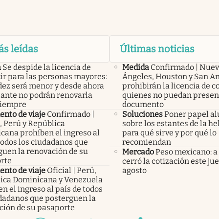
ás leídas
Últimas noticias
a
Se despide la licencia de
Medida
Confirmado | Nuev
ir para las personas mayores:
Ángeles, Houston y San A
idez será menor y desde ahora
prohibirán la licencia de c
lante no podrán renovarla
quienes no puedan presen
siempre
documento
nto de viaje
Confirmado |
Soluciones
Poner papel a
, Perú y República
sobre los estantes de la he
cana prohíben el ingreso al
para qué sirve y por qué lo
todos los ciudadanos que
recomiendan
guen la renovación de su
Mercado
Peso mexicano: a
rte
cerró la cotización este ju
nto de viaje
Oficial | Perú,
agosto
ica Dominicana y Venezuela
n el ingreso al país de todos
udadanos que posterguen la
ción de su pasaporte