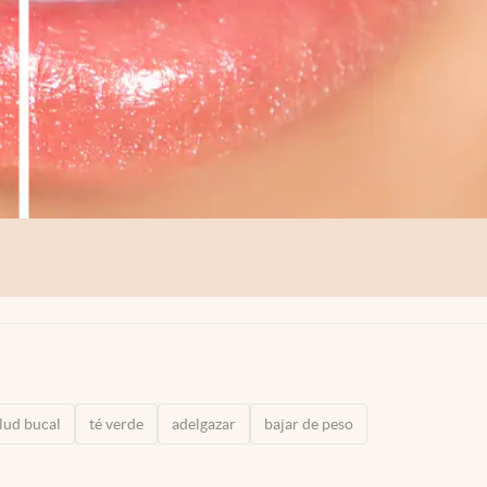
lud bucal
té verde
adelgazar
bajar de peso