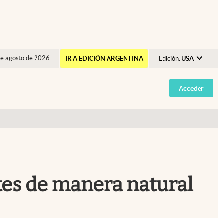
de agosto de 2026
IR A EDICIÓN ARGENTINA
Edición:
USA
Argentina
Acceder
España
México
USA
Colombia
Uruguay
entes de manera natural