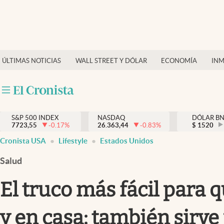
Últimas Noticias
Finanzas y economía
ÚLTIMAS NOTICIAS
WALL STREET Y DÓLAR
ECONOMÍA
INM
Wall Street y dólar
Inmigración
Trending
S&P 500 INDEX
NASDAQ
DÓLAR B
7723,55
-0.17
%
26.363,44
-0.83
%
$
1520
Tiempo
Cronista USA
Lifestyle
Estados Unidos
Ciencia y salud
Salud
Espiritual
El truco más fácil para 
Streaming
y en casa: también sirve
PC y mobile