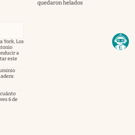
quedaron helados
a York, Los
ntonio
onducir a
tar este
luminio
ladera:
 cuánto
eves 6 de