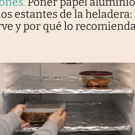
iones
.
Poner papel alumini
los estantes de la heladera:
rve y por qué lo recomiend